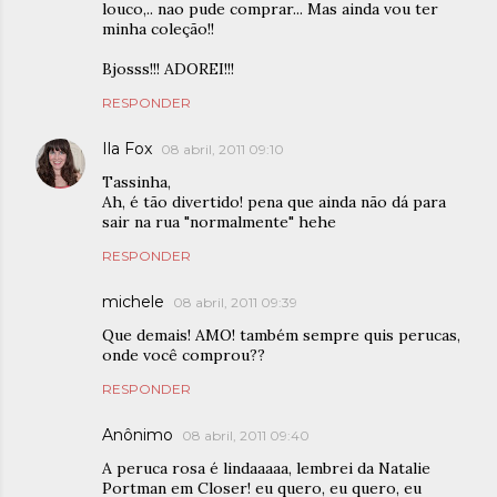
louco,.. nao pude comprar... Mas ainda vou ter
minha coleção!!
Bjosss!!! ADOREI!!!
RESPONDER
Ila Fox
08 abril, 2011 09:10
Tassinha,
Ah, é tão divertido! pena que ainda não dá para
sair na rua "normalmente" hehe
RESPONDER
michele
08 abril, 2011 09:39
Que demais! AMO! também sempre quis perucas,
onde você comprou??
RESPONDER
Anônimo
08 abril, 2011 09:40
A peruca rosa é lindaaaaa, lembrei da Natalie
Portman em Closer! eu quero, eu quero, eu