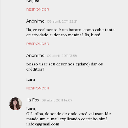
Beijos!
RESPONDER
Anônimo
08 abril, 2011 22:21
Ila, vc realmente é um barato, como cabe tanta
criatividade ai dentro menina? Rs, bjos!
RESPONDER
Anônimo
09 abril, 2011 13:58
posso usar seu desenhos e(claro) dar os
créditos?
Lara
RESPONDER
Ila Fox
09 abril, 2011 14:07
Lara,
Olá, olha, depende de onde você vai usar. Me
mande um e-mail explicando certinho sim?
ilafox@gmail.com