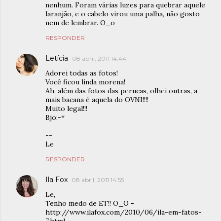
nenhum. Foram várias luzes para quebrar aquele
laranjão, e o cabelo virou uma palha, não gosto
nem de lembrar. O_o
RESPONDER
Letícia
08 abril, 2011 14:44
Adorei todas as fotos!
Você ficou linda morena!
Ah, além das fotos das perucas, olhei outras, a
mais bacana é aquela do OVNI!!!!
Muito legal!!!
Bjo;-*
--
Le
RESPONDER
Ila Fox
08 abril, 2011 14:55
Le,
Tenho medo de ET!! O_O -
http://www.ilafox.com/2010/06/ila-em-fatos-