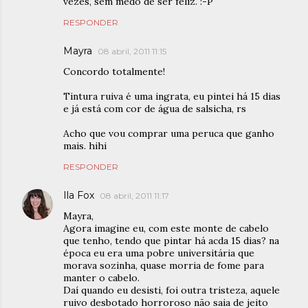
vezes, sem medo de ser feliz. :-P
RESPONDER
Mayra
08 abril, 2011 11:15
Concordo totalmente!
Tintura ruiva é uma ingrata, eu pintei há 15 dias
e já está com cor de água de salsicha, rs
Acho que vou comprar uma peruca que ganho
mais. hihi
RESPONDER
Ila Fox
08 abril, 2011 11:17
Mayra,
Agora imagine eu, com este monte de cabelo
que tenho, tendo que pintar há acda 15 dias? na
época eu era uma pobre universitária que
morava sozinha, quase morria de fome para
manter o cabelo.
Daí quando eu desisti, foi outra tristeza, aquele
ruivo desbotado horroroso não saia de jeito