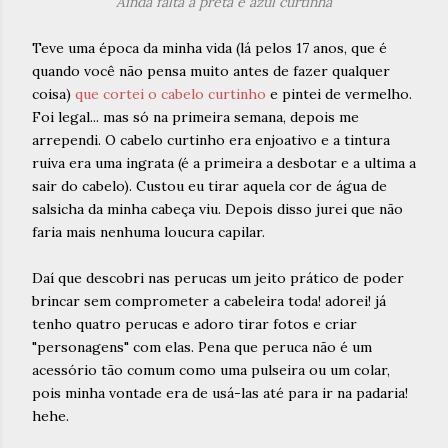
Ainda falta a preta e azul curtinha
Teve uma época da minha vida (lá pelos 17 anos, que é
quando você não pensa muito antes de fazer qualquer
coisa)
que cortei o cabelo curtinho
e pintei de vermelho.
Foi legal... mas só na primeira semana, depois me
arrependi. O cabelo curtinho era enjoativo e a tintura
ruiva era uma ingrata (é a primeira a desbotar e a ultima a
sair do cabelo). Custou eu tirar aquela cor de água de
salsicha da minha cabeça viu. Depois disso jurei que não
faria mais nenhuma loucura capilar.
Daí que descobri nas perucas um jeito prático de poder
brincar sem comprometer a cabeleira toda! adorei! já
tenho quatro perucas e adoro tirar fotos e criar
"personagens" com elas. Pena que peruca não é um
acessório tão comum como uma pulseira ou um colar,
pois minha vontade era de usá-las até para ir na padaria!
hehe.