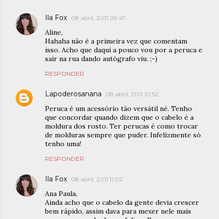
Ila Fox
08 abril, 2011 09:47
Aline,
Hahaha não é a primeira vez que comentam
isso. Acho que daqui a pouco vou por a peruca e
sair na rua dando autógrafo viu. ;-)
RESPONDER
Lapoderosanana
08 abril, 2011 10:52
Peruca é um acessório tão versátil né. Tenho
que concordar quando dizem que o cabelo é a
moldura dos rosto. Ter perucas é como trocar
de molduras sempre que puder. Infelizmente só
tenho uma!
RESPONDER
Ila Fox
08 abril, 2011 11:02
Ana Paula,
Ainda acho que o cabelo da gente devia crescer
bem rápido, assim dava para mexer nele mais