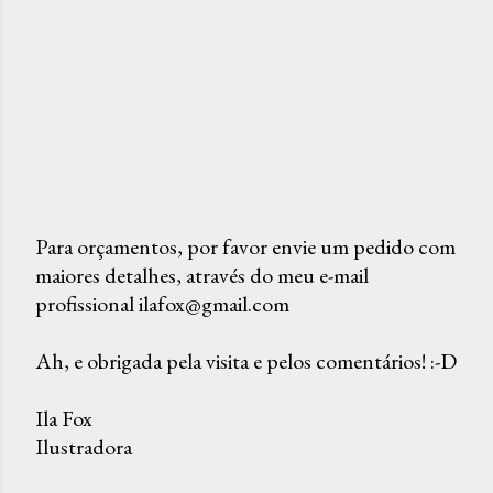
Para orçamentos, por favor envie um pedido com
maiores detalhes, através do meu e-mail
P
profissional ilafox@gmail.com
o
s
Ah, e obrigada pela visita e pelos comentários! :-D
t
a
Ila Fox
r
Ilustradora
u
m