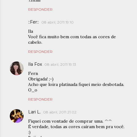
7.html
RESPONDER
::Fer::
08 abril, 2011 19:10
Ila
Você fica muito bem com todas as cores de
cabelo.
RESPONDER
Ila Fox
08 abril, 2011 19:13
Fern
Obrigada! ;-)
Acho que loira platinada fiquei meio desbotada.
O_o
RESPONDER
Lari L.
08 abril, 2011 21:02
Fiquei com vontade de comprar uma. ^^
É verdade, todas as cores caíram bem pra você.
:)