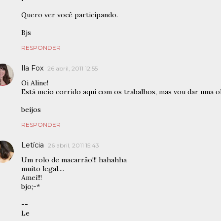
Quero ver você participando.
Bjs
RESPONDER
Ila Fox
26 abril, 2011 12:55
Oi Aline!
Está meio corrido aqui com os trabalhos, mas vou dar uma olh
beijos
RESPONDER
Letícia
26 abril, 2011 15:43
Um rolo de macarrão!!! hahahha
muito legal....
Amei!!!
bjo;-*
--
Le