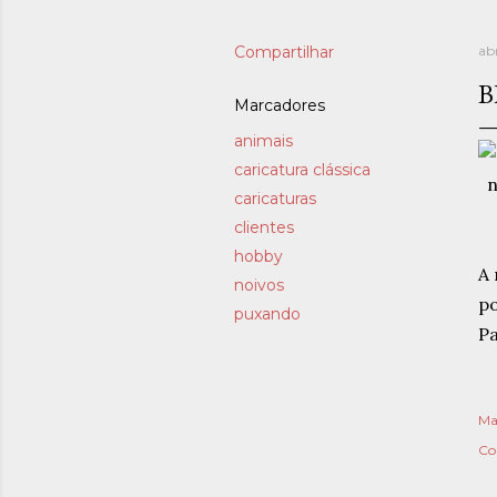
Compartilhar
abr
B
Marcadores
animais
caricatura clássica
caricaturas
clientes
hobby
A 
noivos
po
puxando
Pa
Ma
Co