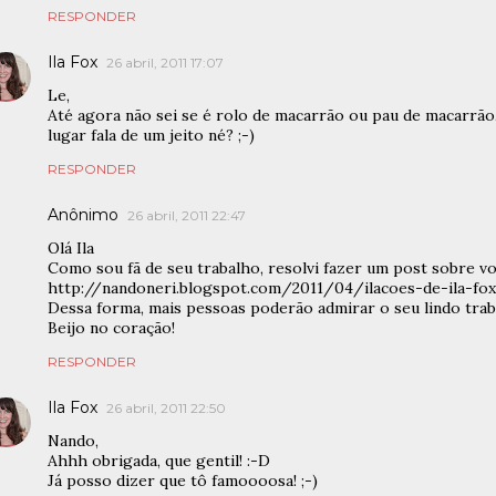
RESPONDER
Ila Fox
26 abril, 2011 17:07
Le,
Até agora não sei se é rolo de macarrão ou pau de macarrão,
lugar fala de um jeito né? ;-)
RESPONDER
Anônimo
26 abril, 2011 22:47
Olá Ila
Como sou fã de seu trabalho, resolvi fazer um post sobre v
http://nandoneri.blogspot.com/2011/04/ilacoes-de-ila-fox
Dessa forma, mais pessoas poderão admirar o seu lindo trab
Beijo no coração!
RESPONDER
Ila Fox
26 abril, 2011 22:50
Nando,
Ahhh obrigada, que gentil! :-D
Já posso dizer que tô famoooosa! ;-)