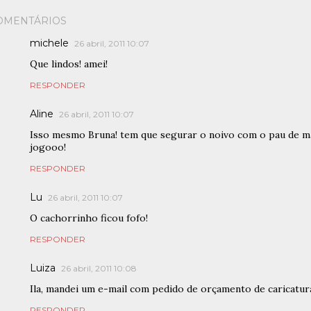
OMENTÁRIOS
michele
26 abril, 2011 10:07
Que lindos! amei!
RESPONDER
Aline
26 abril, 2011 10:07
Isso mesmo Bruna! tem que segurar o noivo com o pau de mac
jogooo!
RESPONDER
Lu
26 abril, 2011 10:07
O cachorrinho ficou fofo!
RESPONDER
Luiza
26 abril, 2011 10:08
Ila, mandei um e-mail com pedido de orçamento de caricatur
RESPONDER