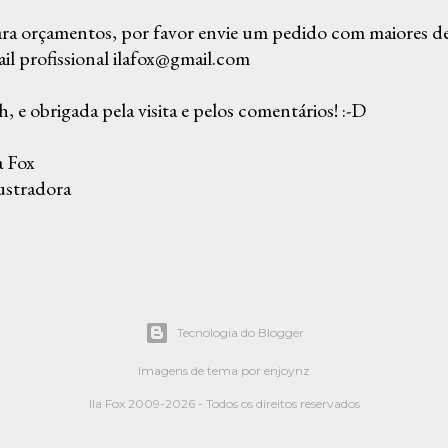
ra orçamentos, por favor envie um pedido com maiores det
il profissional ilafox@gmail.com
, e obrigada pela visita e pelos comentários! :-D
a Fox
ustradora
Tecnologia do Blogger
Imagens de tema por
enjoynz
Ila Fox 2009-2026 - Todos os direitos reservados