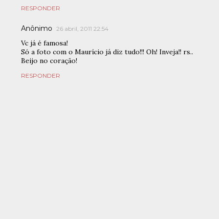
RESPONDER
Anônimo
26 abril, 2011 22:54
Vc já é famosa!
Só a foto com o Maurício já diz tudo!!! Oh! Inveja!! rs..
Beijo no coração!
RESPONDER