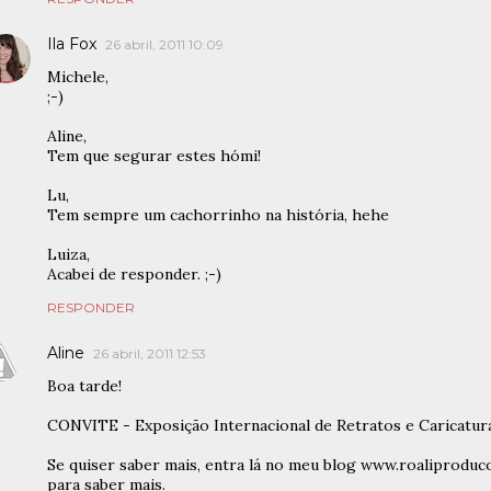
Ila Fox
26 abril, 2011 10:09
Michele,
;-)
Aline,
Tem que segurar estes hómi!
Lu,
Tem sempre um cachorrinho na história, hehe
Luiza,
Acabei de responder. ;-)
RESPONDER
Aline
26 abril, 2011 12:53
Boa tarde!
CONVITE - Exposição Internacional de Retratos e Caricatur
Se quiser saber mais, entra lá no meu blog www.roaliproduc
para saber mais.