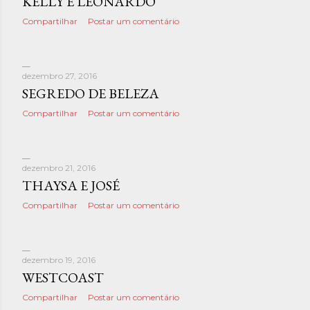
KELLY E LEONARDO
t
Compartilhar
Postar um comentário
a
g
dezembro 27, 2016
e
SEGREDO DE BELEZA
Compartilhar
Postar um comentário
n
s
dezembro 21, 2016
THAYSA E JOSÉ
Compartilhar
Postar um comentário
dezembro 19, 2016
WESTCOAST
Compartilhar
Postar um comentário