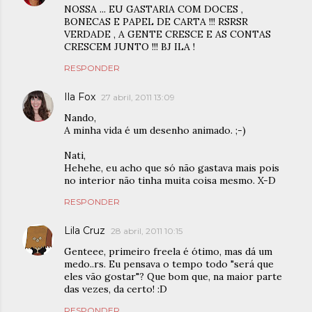
NOSSA ... EU GASTARIA COM DOCES ,
BONECAS E PAPEL DE CARTA !!! RSRSR
VERDADE , A GENTE CRESCE E AS CONTAS
CRESCEM JUNTO !!! BJ ILA !
RESPONDER
Ila Fox
27 abril, 2011 13:09
Nando,
A minha vida é um desenho animado. ;-)
Nati,
Hehehe, eu acho que só não gastava mais pois
no interior não tinha muita coisa mesmo. X-D
RESPONDER
Lila Cruz
28 abril, 2011 10:15
Genteee, primeiro freela é ótimo, mas dá um
medo..rs. Eu pensava o tempo todo "será que
eles vão gostar"? Que bom que, na maior parte
das vezes, da certo! :D
RESPONDER