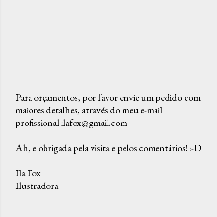
Para orçamentos, por favor envie um pedido com
maiores detalhes, através do meu e-mail
P
profissional ilafox@gmail.com
o
s
Ah, e obrigada pela visita e pelos comentários! :-D
t
a
Ila Fox
r
Ilustradora
u
m
c