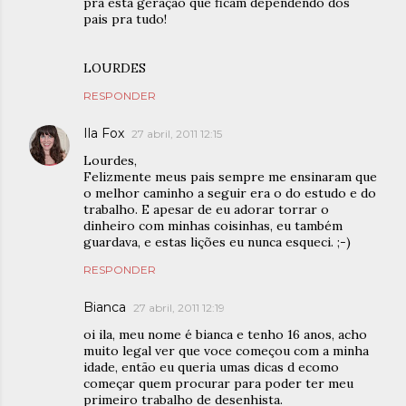
pra esta geração que ficam dependendo dos
pais pra tudo!
LOURDES
RESPONDER
Ila Fox
27 abril, 2011 12:15
Lourdes,
Felizmente meus pais sempre me ensinaram que
o melhor caminho a seguir era o do estudo e do
trabalho. E apesar de eu adorar torrar o
dinheiro com minhas coisinhas, eu também
guardava, e estas lições eu nunca esqueci. ;-)
RESPONDER
Bianca
27 abril, 2011 12:19
oi ila, meu nome é bianca e tenho 16 anos, acho
muito legal ver que voce começou com a minha
idade, então eu queria umas dicas d ecomo
começar quem procurar para poder ter meu
primeiro trabalho de desenhista.