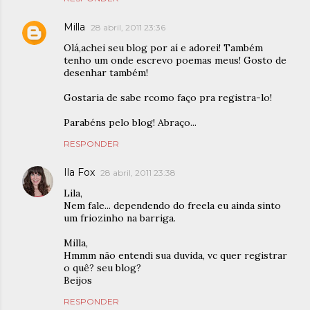
Milla
28 abril, 2011 23:36
Olá,achei seu blog por aí e adorei! Também
tenho um onde escrevo poemas meus! Gosto de
desenhar também!
Gostaria de sabe rcomo faço pra registra-lo!
Parabéns pelo blog! Abraço...
RESPONDER
Ila Fox
28 abril, 2011 23:38
Lila,
Nem fale... dependendo do freela eu ainda sinto
um friozinho na barriga.
Milla,
Hmmm não entendi sua duvida, vc quer registrar
o quê? seu blog?
Beijos
RESPONDER