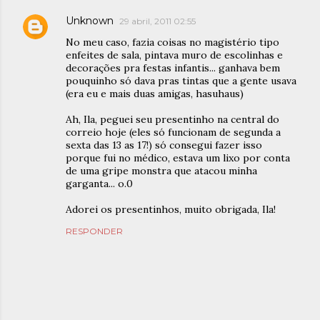
Unknown
29 abril, 2011 02:55
No meu caso, fazia coisas no magistério tipo
enfeites de sala, pintava muro de escolinhas e
decorações pra festas infantis... ganhava bem
pouquinho só dava pras tintas que a gente usava
(era eu e mais duas amigas, hasuhaus)
Ah, Ila, peguei seu presentinho na central do
correio hoje (eles só funcionam de segunda a
sexta das 13 as 17!) só consegui fazer isso
porque fui no médico, estava um lixo por conta
de uma gripe monstra que atacou minha
garganta... o.0
Adorei os presentinhos, muito obrigada, Ila!
RESPONDER