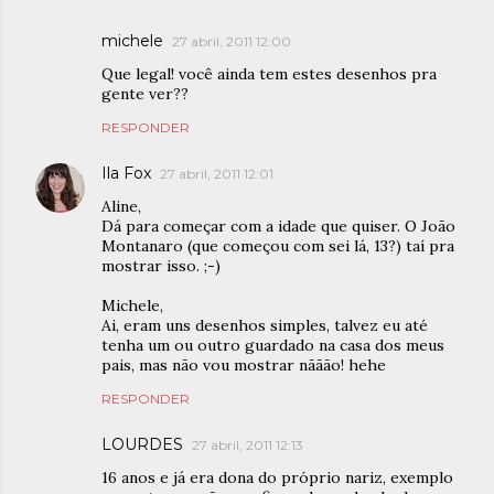
michele
27 abril, 2011 12:00
Que legal! você ainda tem estes desenhos pra
gente ver??
RESPONDER
Ila Fox
27 abril, 2011 12:01
Aline,
Dá para começar com a idade que quiser. O João
Montanaro (que começou com sei lá, 13?) taí pra
mostrar isso. ;-)
Michele,
Ai, eram uns desenhos simples, talvez eu até
tenha um ou outro guardado na casa dos meus
pais, mas não vou mostrar nããão! hehe
RESPONDER
LOURDES
27 abril, 2011 12:13
16 anos e já era dona do próprio nariz, exemplo