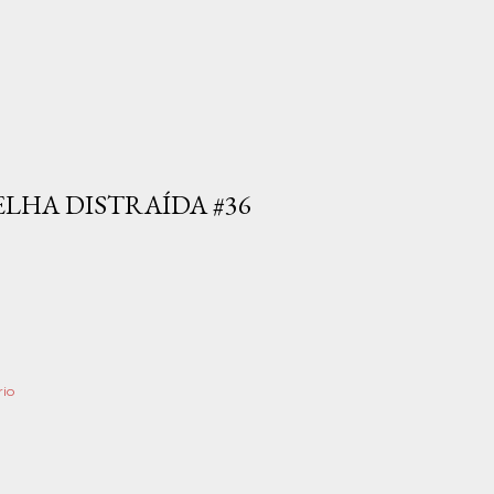
ELHA DISTRAÍDA #36
O
io