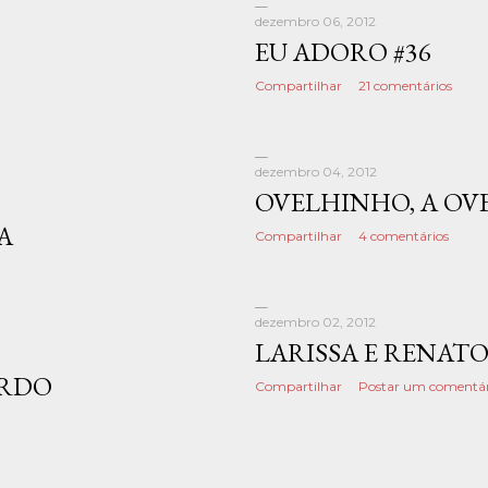
dezembro 06, 2012
EU ADORO #36
Compartilhar
21 comentários
dezembro 04, 2012
OVELHINHO, A OV
A
Compartilhar
4 comentários
dezembro 02, 2012
LARISSA E RENAT
ARDO
Compartilhar
Postar um comentár