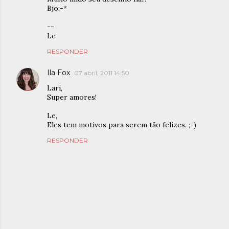
Bjo;-*
--
Le
RESPONDER
Ila Fox
07 abril, 2011 14:50
Lari,
Super amores!
Le,
Eles tem motivos para serem tão felizes. ;-)
RESPONDER