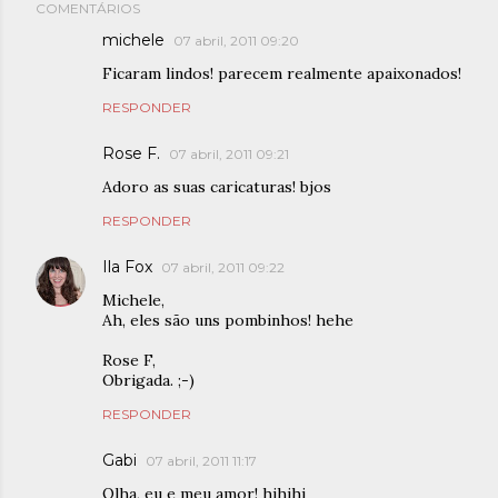
COMENTÁRIOS
michele
07 abril, 2011 09:20
Ficaram lindos! parecem realmente apaixonados!
RESPONDER
Rose F.
07 abril, 2011 09:21
Adoro as suas caricaturas! bjos
RESPONDER
Ila Fox
07 abril, 2011 09:22
Michele,
Ah, eles são uns pombinhos! hehe
Rose F,
Obrigada. ;-)
RESPONDER
Gabi
07 abril, 2011 11:17
Olha, eu e meu amor! hihihi