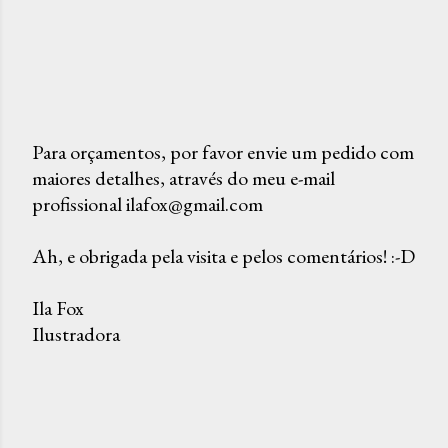
Para orçamentos, por favor envie um pedido com
maiores detalhes, através do meu e-mail
P
profissional ilafox@gmail.com
o
s
Ah, e obrigada pela visita e pelos comentários! :-D
t
a
Ila Fox
r
Ilustradora
u
m
c
o
m