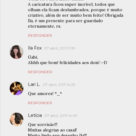
A caricatura ficou super incrível, todos que
olham ela ficam deslumbrados, porque é muito
criativo, além de ser muito bem feito! Obrigada
Ila, é um presente para ser guardado
eternamente, rs.
RESPONDER
Ila Fox
07 abril, 2011 11:39
Gabi,
Ahhh que bom! felicidades aos dois! :-D
RESPONDER
Lari L.
07 abril, 2011 14:29
Que amores! *_*
RESPONDER
Letícia
07 abril, 2011 14:49
Que sorrisão!!!
Muitas alegrias ao casal!
Muito lindo seu desenho Ila!!!