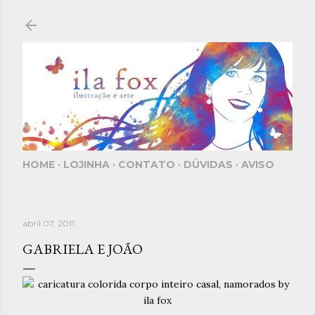
Pular para o conteúdo principal
HOME
LOJINHA
CONTATO
DÚVIDAS
AVISO
abril 07, 2011
GABRIELA E JOÃO