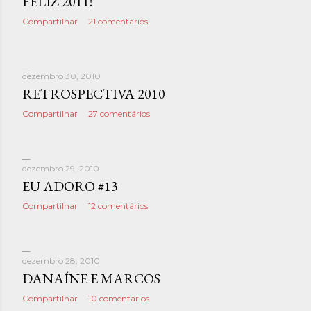
FELIZ 2011!
t
Compartilhar
21 comentários
a
g
dezembro 30, 2010
e
RETROSPECTIVA 2010
Compartilhar
27 comentários
n
s
dezembro 29, 2010
EU ADORO #13
Compartilhar
12 comentários
dezembro 28, 2010
DANAÍNE E MARCOS
Compartilhar
10 comentários