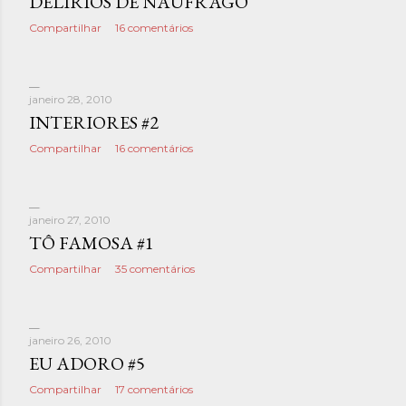
DELÍRIOS DE NAUFRAGO
t
Compartilhar
16 comentários
a
g
janeiro 28, 2010
e
INTERIORES #2
Compartilhar
16 comentários
n
s
janeiro 27, 2010
TÔ FAMOSA #1
Compartilhar
35 comentários
janeiro 26, 2010
EU ADORO #5
Compartilhar
17 comentários