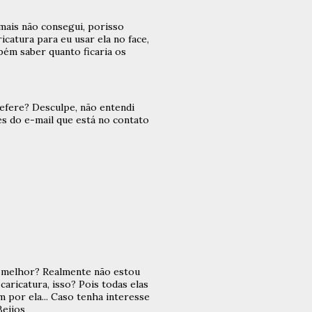
mais não consegui, porisso
catura para eu usar ela no face,
bém saber quanto ficaria os
refere? Desculpe, não entendi
és do e-mail que está no contato
 melhor? Realmente não estou
ricatura, isso? Pois todas elas
 por ela... Caso tenha interesse
Beijos