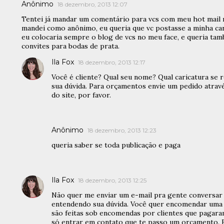
Anônimo
18 dezembro, 2013 12:07
Tentei já mandar um comentário para vcs com meu hot mail 
mandei como anônimo, eu queria que vc postasse a minha cari
eu colocaria sempre o blog de vcs no meu face, e queria tam
convites para bodas de prata.
Ila Fox
18 dezembro, 2013 12:17
Você é cliente? Qual seu nome? Qual caricatura se 
sua dúvida. Para orçamentos envie um pedido atrav
do site, por favor.
Anônimo
18 dezembro, 2013 12:23
queria saber se toda publicação e paga
Ila Fox
18 dezembro, 2013 12:25
Não quer me enviar um e-mail pra gente conversar
entendendo sua dúvida. Você quer encomendar uma ca
são feitas sob encomendas por clientes que pagaram
só entrar em contato que te passo um orçamento. 