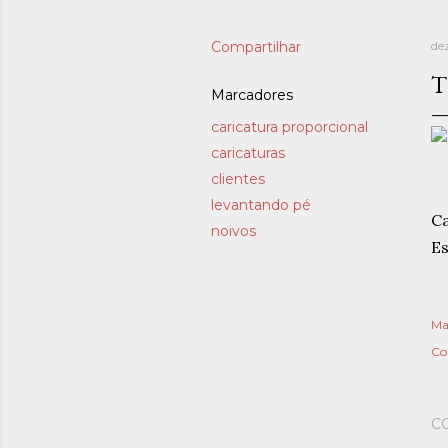
Compartilhar
de
T
Marcadores
caricatura proporcional
caricaturas
clientes
levantando pé
Ca
noivos
Es
Ma
Co
C