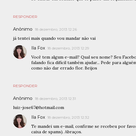
RESPONDER
Anônimo
18 dezembro, 2013 12:26
já tentei mais quando vou mandar não vai
Ila Fox
18 dezembro, 2013 12:29
Você tem algum e-mail? Qual seu nome? Seu Face
falando fica difícil também ajudar... Pede para alg
como não dar errado flor. Beijos
RESPONDER
Anônimo
18 dezembro, 2013 12:31
luiz-jose67@hotmail.com
Ila Fox
18 dezembro, 2013 12:32
Te mandei um e-mail, confirme se recebeu por favo
caixa de spams). Abraços.