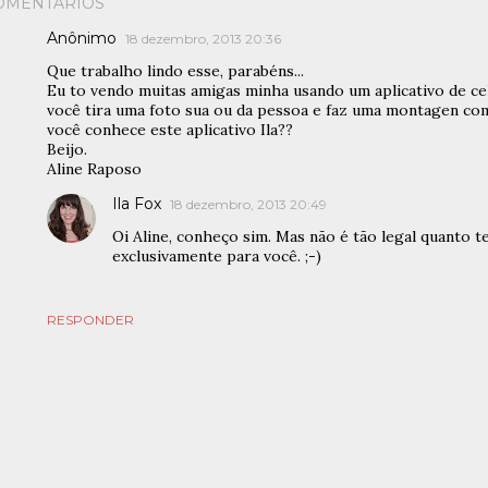
OMENTÁRIOS
Anônimo
18 dezembro, 2013 20:36
Que trabalho lindo esse, parabéns...
Eu to vendo muitas amigas minha usando um aplicativo de 
você tira uma foto sua ou da pessoa e faz uma montagen com
você conhece este aplicativo Ila??
Beijo.
Aline Raposo
Ila Fox
18 dezembro, 2013 20:49
Oi Aline, conheço sim. Mas não é tão legal quanto t
exclusivamente para você. ;-)
RESPONDER