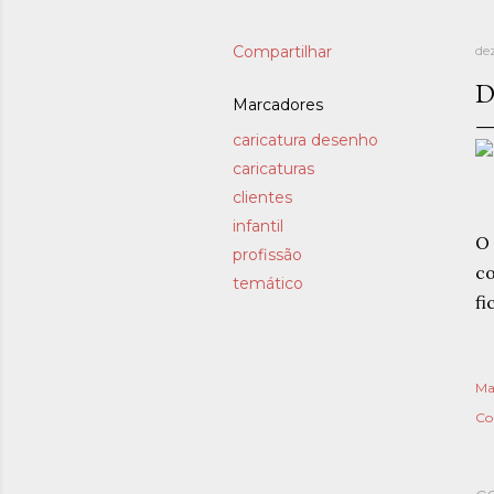
Compartilhar
de
D
Marcadores
caricatura desenho
caricaturas
clientes
infantil
O 
profissão
co
temático
fi
Ma
Co