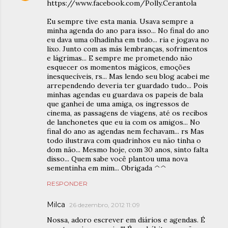
https://www.facebook.com/Polly.Cerantola
Eu sempre tive esta mania. Usava sempre a
minha agenda do ano para isso... No final do ano
eu dava uma olhadinha em tudo... ria e jogava no
lixo. Junto com as más lembranças, sofrimentos
e lágrimas... E sempre me prometendo não
esquecer os momentos mágicos, emoções
inesquecíveis, rs... Mas lendo seu blog acabei me
arrependendo deveria ter guardado tudo... Pois
minhas agendas eu guardava os papeis de bala
que ganhei de uma amiga, os ingressos de
cinema, as passagens de viagens, até os recibos
de lanchonetes que eu ia com os amigos... No
final do ano as agendas nem fechavam... rs Mas
todo ilustrava com quadrinhos eu não tinha o
dom não... Mesmo hoje, com 30 anos, sinto falta
disso... Quem sabe você plantou uma nova
sementinha em mim... Obrigada ^^
RESPONDER
Milca
26 dezembro, 2012 11:09
Nossa, adoro escrever em diários e agendas. É