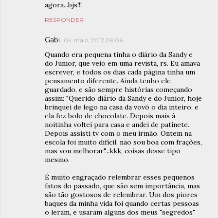
agora...bjs!!!
RESPONDER
Gabi
04 maio, 2012 09:06
Quando era pequena tinha o diário da Sandy e
do Junior, que veio em uma revista, rs. Eu amava
escrever, e todos os dias cada página tinha um
pensamento diferente. Ainda tenho ele
guardado, e são sempre histórias começando
assim: "Querido diário da Sandy e do Junior, hoje
brinquei de lego na casa da vovó o dia inteiro, e
ela fez bolo de chocolate. Depois mais à
noitinha voltei para casa e andei de patinete.
Depois assisti tv com o meu irmão. Ontem na
escola foi muito difícil, não sou boa com frações,
mas vou melhorar"...kkk, coisas desse tipo
mesmo.
É muito engraçado relembrar esses pequenos
fatos do passado, que são sem importância, mas
são tão gostosos de relembrar. Um dos piores
baques da minha vida foi quando certas pessoas
o leram, e usaram alguns dos meus "segredos"