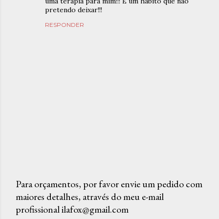
uma terapia para mim!!! É um hábito que não
pretendo deixar!!!
RESPONDER
Para orçamentos, por favor envie um pedido com
maiores detalhes, através do meu e-mail
P
profissional ilafox@gmail.com
o