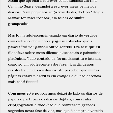
Assim que aprendi a escrever com a saudosa Cartilha
Caminho Suave, desandei a escrever meus primeiros
diários. Eram pequenos registros do dia, do tipo “Hoje a
Mamãe fez macarronada”, em folhas de sulfite
grampeadas.
Mas foi na adolescencia, usando um diário de verdade
com cadeado, cheirinho e páginas coloridas, que a
palavra “diário” ganhou outro sentido. Era nele que eu
filosofava sobre meus dilemas existenciais e paixonites
platônicas. Tudo contado de forma dramática e intensa,
como só um adolescente sabe fazer. Um dia desses
resolvi ler um desses diários, até perceber que muitas
páginas estavam escritas em códigos e eu não entendia
mais nada! fuuuuu!
Com meus 20 e poucos anos deixei de lado os diários de
papéis e parti para os diários digitais, com senha
criptgografada e tudo (não que houvessem grandes
segredos nesta fase da vida, mas que é sempre divertido