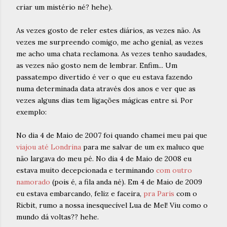
criar um mistério né? hehe).
As vezes gosto de reler estes diários, as vezes não. As
vezes me surpreendo comigo, me acho genial, as vezes
me acho uma chata reclamona. As vezes tenho saudades,
as vezes não gosto nem de lembrar. Enfim... Um
passatempo divertido é ver o que eu estava fazendo
numa determinada data através dos anos e ver que as
vezes alguns dias tem ligações mágicas entre si. Por
exemplo:
No dia 4 de Maio de 2007 foi quando chamei meu pai que
viajou até Londrina
para me salvar de um ex maluco que
não largava do meu pé. No dia 4 de Maio de 2008 eu
estava muito decepcionada e terminando
com outro
namorado
(pois é, a fila anda né). Em 4 de Maio de 2009
eu estava embarcando, feliz e faceira,
pra Paris
com o
Ricbit, rumo a nossa inesquecível Lua de Mel! Viu como o
mundo dá voltas?? hehe.