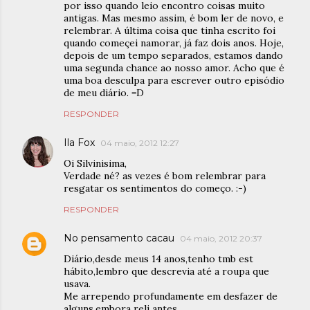
por isso quando leio encontro coisas muito
antigas. Mas mesmo assim, é bom ler de novo, e
relembrar. A última coisa que tinha escrito foi
quando começei namorar, já faz dois anos. Hoje,
depois de um tempo separados, estamos dando
uma segunda chance ao nosso amor. Acho que é
uma boa desculpa para escrever outro episódio
de meu diário. =D
RESPONDER
Ila Fox
04 maio, 2012 12:27
Oi Silvinisima,
Verdade né? as vezes é bom relembrar para
resgatar os sentimentos do começo. :-)
RESPONDER
No pensamento cacau
04 maio, 2012 20:37
Diário,desde meus 14 anos,tenho tmb est
hábito,lembro que descrevia até a roupa que
usava.
Me arrependo profundamente em desfazer de
alguns,embora reli antes.