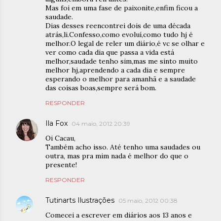
Mas foi em uma fase de paixonite,enfim ficou a
saudade.
Dias desses reencontrei dois de uma década
atrás,li.Confesso,como evoluí,como tudo hj é
melhor.O legal de reler um diário,é vc se olhar e
ver como cada dia que passa a vida está
melhor,saudade tenho sim,mas me sinto muito
melhor hj,aprendendo a cada dia e sempre
esperando o melhor para amanhã e a saudade
das coisas boas,sempre será bom.
RESPONDER
Ila Fox
04 maio, 2012 20:39
Oi Cacau,
Também acho isso. Até tenho uma saudades ou
outra, mas pra mim nada é melhor do que o
presente!
RESPONDER
Tutinarts Ilustrações
05 maio, 2012 00:38
Comecei a escrever em diários aos 13 anos e