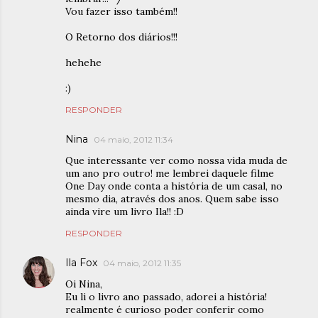
Vou fazer isso também!!
O Retorno dos diários!!!
hehehe
:)
RESPONDER
Nina
04 maio, 2012 11:34
Que interessante ver como nossa vida muda de
um ano pro outro! me lembrei daquele filme
One Day onde conta a história de um casal, no
mesmo dia, através dos anos. Quem sabe isso
ainda vire um livro Ila!! :D
RESPONDER
Ila Fox
04 maio, 2012 11:35
Oi Nina,
Eu li o livro ano passado, adorei a história!
realmente é curioso poder conferir como