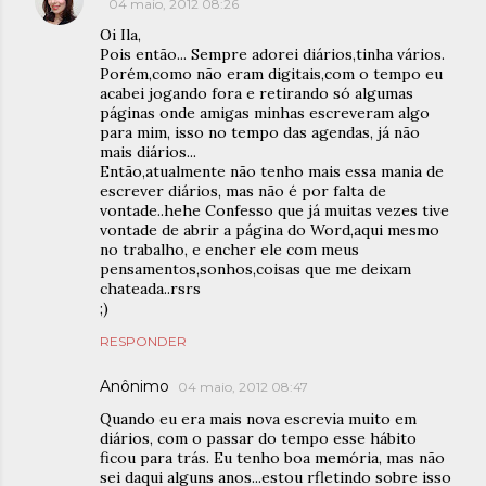
04 maio, 2012 08:26
Oi Ila,
Pois então... Sempre adorei diários,tinha vários.
Porém,como não eram digitais,com o tempo eu
acabei jogando fora e retirando só algumas
páginas onde amigas minhas escreveram algo
para mim, isso no tempo das agendas, já não
mais diários...
Então,atualmente não tenho mais essa mania de
escrever diários, mas não é por falta de
vontade..hehe Confesso que já muitas vezes tive
vontade de abrir a página do Word,aqui mesmo
no trabalho, e encher ele com meus
pensamentos,sonhos,coisas que me deixam
chateada..rsrs
;)
RESPONDER
Anônimo
04 maio, 2012 08:47
Quando eu era mais nova escrevia muito em
diários, com o passar do tempo esse hábito
ficou para trás. Eu tenho boa memória, mas não
sei daqui alguns anos...estou rfletindo sobre isso