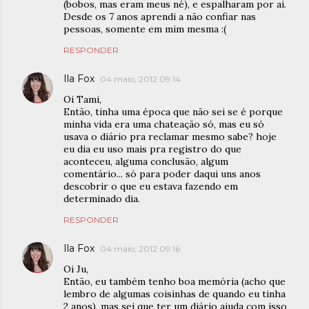
(bobos, mas eram meus né), e espalharam por ai.
Desde os 7 anos aprendi a não confiar nas
pessoas, somente em mim mesma :(
RESPONDER
Ila Fox
04 maio, 2012 09:14
Oi Tami,
Então, tinha uma época que não sei se é porque
minha vida era uma chateação só, mas eu só
usava o diário pra reclamar mesmo sabe? hoje
eu dia eu uso mais pra registro do que
aconteceu, alguma conclusão, algum
comentário... só para poder daqui uns anos
descobrir o que eu estava fazendo em
determinado dia.
RESPONDER
Ila Fox
04 maio, 2012 09:16
Oi Ju,
Então, eu também tenho boa memória (acho que
lembro de algumas coisinhas de quando eu tinha
2 anos), mas sei que ter um diário ajuda com isso