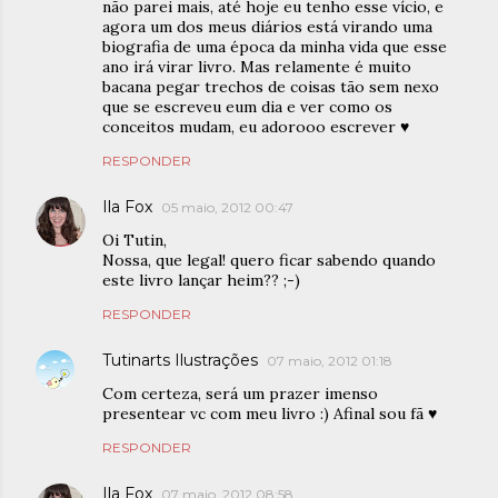
não parei mais, até hoje eu tenho esse vício, e
agora um dos meus diários está virando uma
biografia de uma época da minha vida que esse
ano irá virar livro. Mas relamente é muito
bacana pegar trechos de coisas tão sem nexo
que se escreveu eum dia e ver como os
conceitos mudam, eu adorooo escrever ♥
RESPONDER
Ila Fox
05 maio, 2012 00:47
Oi Tutin,
Nossa, que legal! quero ficar sabendo quando
este livro lançar heim?? ;-)
RESPONDER
Tutinarts Ilustrações
07 maio, 2012 01:18
Com certeza, será um prazer imenso
presentear vc com meu livro :) Afinal sou fã ♥
RESPONDER
Ila Fox
07 maio, 2012 08:58