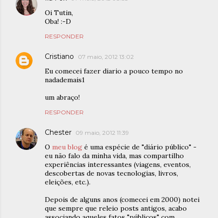
Oi Tutin,
Oba! :-D
RESPONDER
Cristiano
07 maio, 2012 13:02
Eu comecei fazer diario a pouco tempo no
nadademais1
um abraço!
RESPONDER
Chester
09 maio, 2012 11:39
O
meu blog
é uma espécie de "diário público" -
eu não falo da minha vida, mas compartilho
experiências interessantes (viagens, eventos,
descobertas de novas tecnologias, livros,
eleições, etc.).
Depois de alguns anos (comecei em 2000) notei
que sempre que releio posts antigos, acabo
associando aqueles fatos "públicos" com