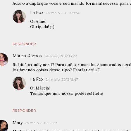
Adoro a dupla que você e seu marido formam! sucesso para v
Ila Fox
24 maio, 2012 08:50
Oi Aline,
Obrigada! ;-)
RESPONDER
Márcia Ramos
24 maio, 2012 13:22
Ricbit "proudly nerd"! Para quê ter maridos/namorados ner
los fazendo coisas desse tipo? Fantástico! =D
Ila Fox
24 maio, 2012 15:47
Oi Márcia!
Temos que unir nosso poderes! hehe
RESPONDER
Mary
25 maio, 2012 12:27