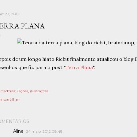
io 23, 2012
ERRA PLANA
pois de um longo hiato Ricbit finalmente atualizou o blog
senhos que fiz para o post "
Terra Plana
".
rcadores:
ilações
ilustrações
mpartilhar
OMENTÁRIOS
Aline
24 maio, 2012 08:48