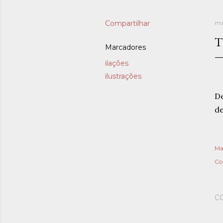
Compartilhar
ma
T
Marcadores
ilações
ilustrações
De
de
Ma
Co
C