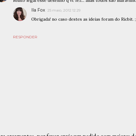
Muito legal esse desenho q vc fez... aliás todos são maravilh
Ila Fox
25 maio, 2012 12:29
Obrigada! no caso destes as ideias foram do Ricbit. ;
RESPONDER
ra orçamentos, por favor envie um pedido com maiores det