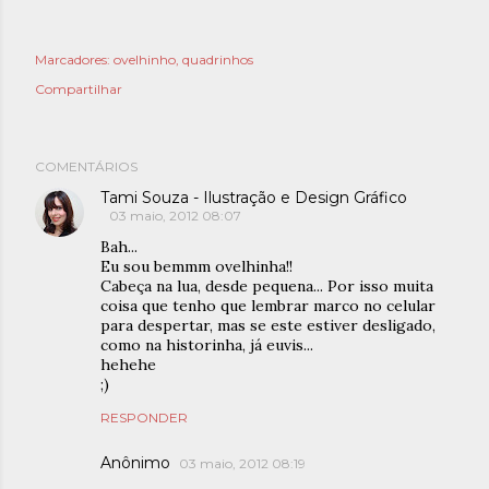
Marcadores:
ovelhinho
quadrinhos
Compartilhar
COMENTÁRIOS
Tami Souza - Ilustração e Design Gráfico
03 maio, 2012 08:07
Bah...
Eu sou bemmm ovelhinha!!
Cabeça na lua, desde pequena... Por isso muita
coisa que tenho que lembrar marco no celular
para despertar, mas se este estiver desligado,
como na historinha, já euvis...
hehehe
;)
RESPONDER
Anônimo
03 maio, 2012 08:19