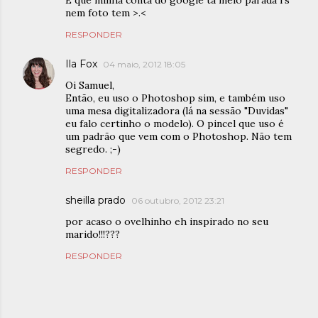
É que minha conta do google ta meio parada rs'
nem foto tem >.<
RESPONDER
Ila Fox
04 maio, 2012 18:05
Oi Samuel,
Então, eu uso o Photoshop sim, e também uso
uma mesa digitalizadora (lá na sessão "Duvidas"
eu falo certinho o modelo). O pincel que uso é
um padrão que vem com o Photoshop. Não tem
segredo. ;-)
RESPONDER
sheilla prado
06 outubro, 2012 23:21
por acaso o ovelhinho eh inspirado no seu
marido!!!???
RESPONDER