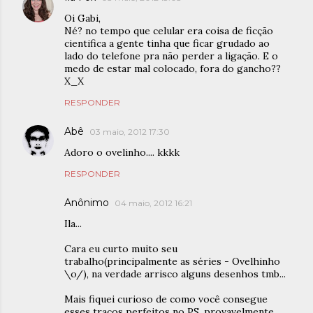
Oi Gabi,
Né? no tempo que celular era coisa de ficção
cientifica a gente tinha que ficar grudado ao
lado do telefone pra não perder a ligação. E o
medo de estar mal colocado, fora do gancho??
X_X
RESPONDER
Abê
03 maio, 2012 17:30
Adoro o ovelinho.... kkkk
RESPONDER
Anônimo
04 maio, 2012 16:21
Ila...
Cara eu curto muito seu
trabalho(principalmente as séries - Ovelhinho
\o/), na verdade arrisco alguns desenhos tmb...
Mais fiquei curioso de como você consegue
esses traços perfeitos no PS, provavelmente