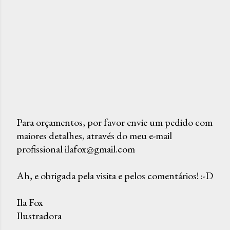
Para orçamentos, por favor envie um pedido com
maiores detalhes, através do meu e-mail
P
profissional ilafox@gmail.com
o
s
Ah, e obrigada pela visita e pelos comentários! :-D
t
a
Ila Fox
r
Ilustradora
u
m