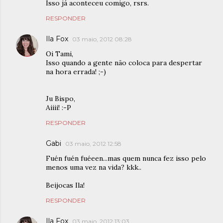
Isso já aconteceu comigo, rsrs.
RESPONDER
Ila Fox
03 maio, 2012 08:28
Oi Tami,
Isso quando a gente não coloca para despertar
na hora errada! ;-)
Ju Bispo,
Aiiii! :-P
RESPONDER
Gabi
03 maio, 2012 12:58
Fuén fuén fuéeen...mas quem nunca fez isso pelo
menos uma vez na vida? kkk..
Beijocas Ila!
RESPONDER
Ila Fox
03 maio, 2012 13:03