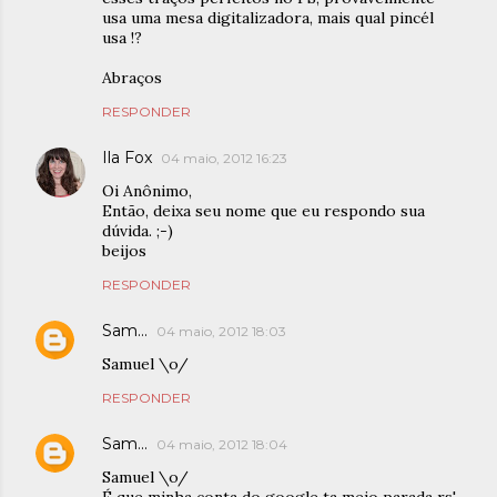
usa uma mesa digitalizadora, mais qual pincél
usa !?
Abraços
RESPONDER
Ila Fox
04 maio, 2012 16:23
Oi Anônimo,
Então, deixa seu nome que eu respondo sua
dúvida. ;-)
beijos
RESPONDER
Sam...
04 maio, 2012 18:03
Samuel \o/
RESPONDER
Sam...
04 maio, 2012 18:04
Samuel \o/