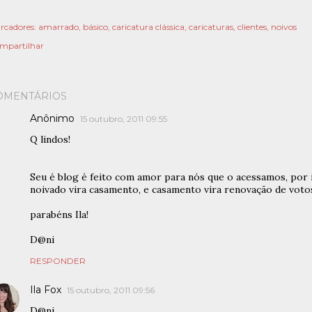
rcadores:
amarrado
básico
caricatura clássica
caricaturas
clientes
noivos
mpartilhar
OMENTÁRIOS
Anônimo
15 outubro, 2011 09:55
Q lindos!
Seu é blog é feito com amor para nós que o acessamos, por 
noivado vira casamento, e casamento vira renovação de voto
parabéns Ila!
D@ni
RESPONDER
Ila Fox
15 outubro, 2011 09:56
D@ni,