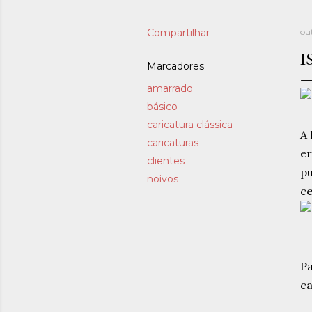
Compartilhar
ou
I
Marcadores
amarrado
básico
caricatura clássica
A 
caricaturas
er
clientes
pu
noivos
ce
Pa
ca