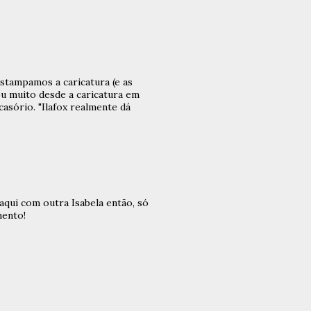
 estampamos a caricatura (e as
ou muito desde a caricatura em
asório. "Ilafox realmente dá
aqui com outra Isabela então, só
mento!