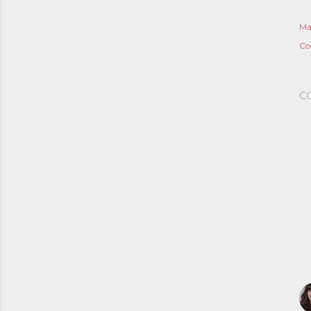
Ma
Co
C