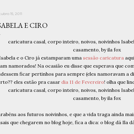
tubro 15, 2011
SABELA E CIRO
Isabela e o Ciro já estamparam uma
sessão caricatura
aqui
am namorados! Na ocasião eu disse que esperava que com 
dessem ficar pertinhos para sempre (eles namoravam a dis
rto?? eles estão pra casar
dia 11 de Fevereiro
! olha que lin
rabéns aos futuros noivinhos, e que a vida traga ainda mais
sais que chegarem no blog hoje, fica a dica: o blog dá Ila 