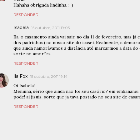
Hahaha obrigada lindinha. :-)
RESPONDER
Isabela
15 outubro, 2011 19:05
Ila, o casamento ainda vai sair, no dia 11 de fevereiro, mas já
dos padrinhos) no nosso site do icasei. Realmente, n demor
que ainda namorávamos à distância até marcarmos a data do c
sorte no amor!"rs...
RESPONDER
Ila Fox
15 outubro, 2011 19:14
Oi Isabela!
Meniiina, sério que ainda não foi seu casório? em embananei 
pode! ai jisuis, sorte que ja tava postado no seu site de casa
RESPONDER