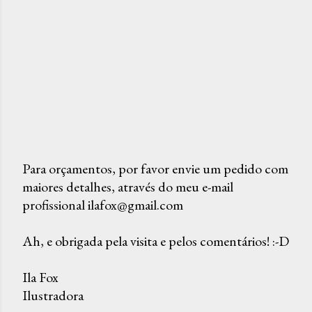
Para orçamentos, por favor envie um pedido com
maiores detalhes, através do meu e-mail
P
profissional ilafox@gmail.com
o
s
Ah, e obrigada pela visita e pelos comentários! :-D
t
a
Ila Fox
r
Ilustradora
u