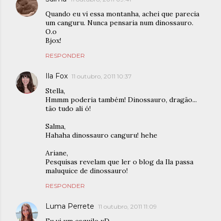
Quando eu vi essa montanha, achei que parecia
um canguru. Nunca pensaria num dinossauro.
O.o
Bjox!
RESPONDER
Ila Fox
11 outubro, 2011 10:37
Stella,
Hmmm poderia também! Dinossauro, dragão...
tão tudo ali ó!
Salma,
Hahaha dinossauro canguru! hehe
Ariane,
Pesquisas revelam que ler o blog da Ila passa
maluquice de dinossauro!
RESPONDER
Luma Perrete
11 outubro, 2011 11:09