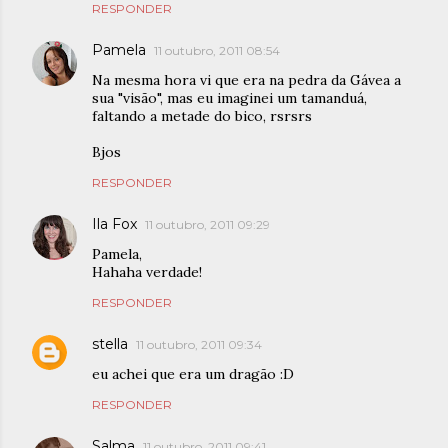
RESPONDER
Pamela
11 outubro, 2011 08:54
Na mesma hora vi que era na pedra da Gávea a
sua "visão", mas eu imaginei um tamanduá,
faltando a metade do bico, rsrsrs
Bjos
RESPONDER
Ila Fox
11 outubro, 2011 09:29
Pamela,
Hahaha verdade!
RESPONDER
stella
11 outubro, 2011 09:34
eu achei que era um dragão :D
RESPONDER
Salma
11 outubro, 2011 09:41