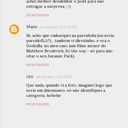
achei melhor desabilitar o post para não
estragar a surpresa. ;-)
RESPONDER
Mario
13 outubro, 2011 05:03
Ih, acho que embarquei na pareidolia (ou seria
pareidoILA?)... também vi direitinho, e era o
Godzilla, no meu caso (um filme menor do
Matthew Broderick, by the way - só para não
citar o seu Jurassic Park).
RESPONDER
ciro
28 outubro, 2011 19:30
Que nada, quando vi a foto, imaginei logo que
seria um dinossauro, só não identifiquei a
categoria. hehehe
RESPONDER