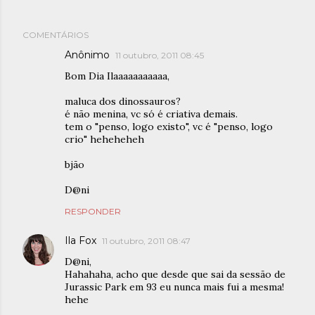
COMENTÁRIOS
Anônimo
11 outubro, 2011 08:45
Bom Dia Ilaaaaaaaaaaa,
maluca dos dinossauros?
é não menina, vc só é criativa demais.
tem o "penso, logo existo", vc é "penso, logo
crio" heheheheh
bjão
D@ni
RESPONDER
Ila Fox
11 outubro, 2011 08:47
D@ni,
Hahahaha, acho que desde que sai da sessão de
Jurassic Park em 93 eu nunca mais fui a mesma!
hehe