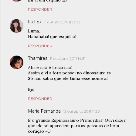
Eu vi um esquilo xD
RESPONDER
Ila Fox
11 outubro, 2011 13:52
Luma,
Hahahaha! que esquilão!
RESPONDER
Thamires
11 outubro, 2011 14:51
Ah,cê não é louca não!
Assim q vi a foto,pensei no dinossauro!rs
Só não sabia que ele tinha esse nome aí!
Bjo
RESPONDER
Maria Fernanda
12 outubro, 2011 11:36
É o grande Espinossauro Primordial!! Ouvi dizer
que ele só aparecem para as pessoas de bom
coração =O