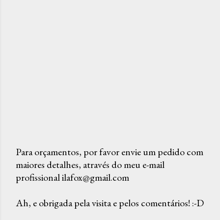
Para orçamentos, por favor envie um pedido com
maiores detalhes, através do meu e-mail
P
profissional ilafox@gmail.com
o
s
Ah, e obrigada pela visita e pelos comentários! :-D
t
a