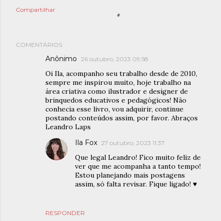
Compartilhar
COMENTÁRIOS
Anônimo
26 outubro, 2023 09:58
Oi Ila, acompanho seu trabalho desde de 2010,
sempre me inspirou muito, hoje trabalho na
área criativa como ilustrador e designer de
brinquedos educativos e pedagógicos! Não
conhecia esse livro, vou adquirir, continue
postando conteúdos assim, por favor. Abraços
Leandro Laps
Ila Fox
27 outubro, 2023 11:37
Que legal Leandro! Fico muito feliz de
ver que me acompanha a tanto tempo!
Estou planejando mais postagens
assim, só falta revisar. Fique ligado! ♥️
RESPONDER