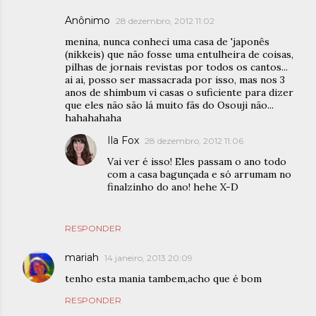
Anônimo
28 dezembro, 2012 11:02
menina, nunca conheci uma casa de 'japonês
(nikkeis) que não fosse uma entulheira de coisas,
pilhas de jornais revistas por todos os cantos...
ai ai, posso ser massacrada por isso, mas nos 3
anos de shimbum vi casas o suficiente para dizer
que eles não são lá muito fãs do Osouji não...
hahahahaha
Ila Fox
28 dezembro, 2012 11:06
Vai ver é isso! Eles passam o ano todo
com a casa bagunçada e só arrumam no
finalzinho do ano! hehe X-D
RESPONDER
mariah
14 janeiro, 2013 20:09
tenho esta mania tambem,acho que é bom
RESPONDER