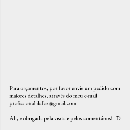
Para orçamentos, por favor envie um pedido com
maiores detalhes, através do meu e-mail
P
profissional ilafox@gmail.com
o
s
Ah, e obrigada pela visita e pelos comentários! :-D
t
a