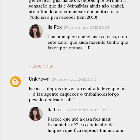
gente ficar guardando. E depois que termino a
sensação que dá é ótima!Mas ainda não acabei,
até o fim do ano vou mexer em muita coisa.
Tudo isso pra receber bem 2013!
Ila Fox
27 dezembro, 2012 20:01
Também quero fazer mais coisas, com
este calor que anda fazendo tenho que
fazer por etapas. :-P
RESPONDER
Unknown
27 dezembro, 2012 20:13
Faxina ... depois de ver o resultado leve que fica
... é faz agente esquecer o trabalho,esforço
pesado dedicado...ufa!!!
Ila Fox
27 dezembro, 2012 20:19
Parece que até a casa fica mais
fresquinha né? e o cheirinho de
limpeza que fica depois? hmmm, amo!