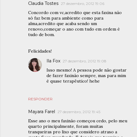
Claudia Tostes
27 dezembro, 2012 19:06
Concordo com vc,acredito que esta faxina não
só faz bem para ambiente como para
alma,acredito que acaba sendo um
renovo,começar o ano com tudo em ordem é
tudo de bom.
Felicidades!
Ila Fox
27 dezembro, 2012 19:08
Isso mesmo! A pessoa pode não gostar
de fazer faxinão sempre, mas para mim
é quase terapêutico! hehe
RESPONDER
Mayara Farel
27 dezembro, 2012 19:45
Esse ano o meu faxinão começou cedo, pelo meu
quarto principalmente, foram muitas
tranqueiras pro lixo que considero atraso a