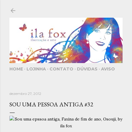
Pular para o conteúdo principal
HOME
LOJINHA
CONTATO
DÚVIDAS
AVISO
dezembro 27, 2012
SOU UMA PESSOA ANTIGA #32