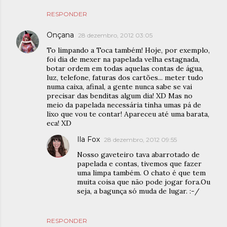
RESPONDER
Onçana
28 dezembro, 2012 03:05
To limpando a Toca também! Hoje, por exemplo,
foi dia de mexer na papelada velha estagnada,
botar ordem em todas aquelas contas de água,
luz, telefone, faturas dos cartões... meter tudo
numa caixa, afinal, a gente nunca sabe se vai
precisar das benditas algum dia! XD Mas no
meio da papelada necessária tinha umas pá de
lixo que vou te contar! Apareceu até uma barata,
eca! XD
Ila Fox
28 dezembro, 2012 09:55
Nosso gaveteiro tava abarrotado de
papelada e contas, tivemos que fazer
uma limpa também. O chato é que tem
muita coisa que não pode jogar fora.Ou
seja, a bagunça só muda de lugar. :-/
RESPONDER