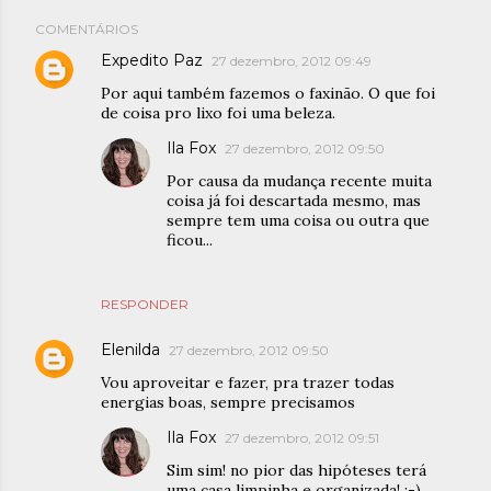
COMENTÁRIOS
Expedito Paz
27 dezembro, 2012 09:49
Por aqui também fazemos o faxinão. O que foi
de coisa pro lixo foi uma beleza.
Ila Fox
27 dezembro, 2012 09:50
Por causa da mudança recente muita
coisa já foi descartada mesmo, mas
sempre tem uma coisa ou outra que
ficou...
RESPONDER
Elenilda
27 dezembro, 2012 09:50
Vou aproveitar e fazer, pra trazer todas
energias boas, sempre precisamos
Ila Fox
27 dezembro, 2012 09:51
Sim sim! no pior das hipóteses terá
uma casa limpinha e organizada! ;-)