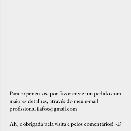
Para orçamentos, por favor envie um pedido com
maiores detalhes, através do meu e-mail
P
profissional ilafox@gmail.com
o
s
Ah, e obrigada pela visita e pelos comentários! :-D
t