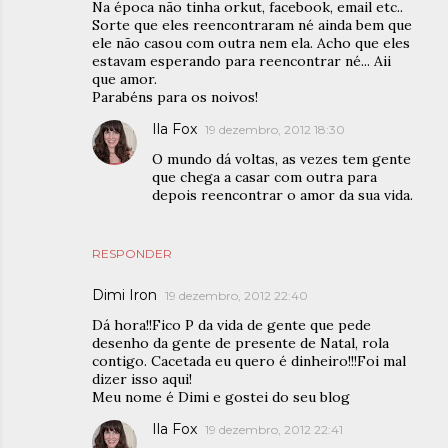
Na época não tinha orkut, facebook, email etc..
Sorte que eles reencontraram né ainda bem que
ele não casou com outra nem ela. Acho que eles
estavam esperando para reencontrar né... Aii
que amor.
Parabéns para os noivos!
Ila Fox
19 dezembro, 2012 18:30
O mundo dá voltas, as vezes tem gente
que chega a casar com outra para
depois reencontrar o amor da sua vida.
RESPONDER
Dimi Iron
19 dezembro, 2012 22:40
Dá hora!!Fico P da vida de gente que pede
desenho da gente de presente de Natal, rola
contigo. Cacetada eu quero é dinheiro!!!Foi mal
dizer isso aqui!
Meu nome é Dimi e gostei do seu blog
Ila Fox
19 dezembro, 2012 22:41