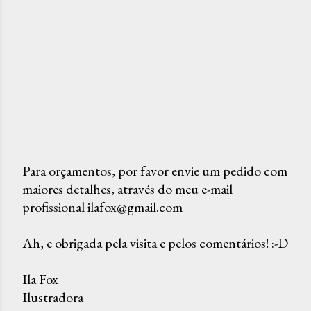
Para orçamentos, por favor envie um pedido com
maiores detalhes, através do meu e-mail
P
profissional ilafox@gmail.com
o
s
Ah, e obrigada pela visita e pelos comentários! :-D
t
a
Ila Fox
r
Ilustradora
u