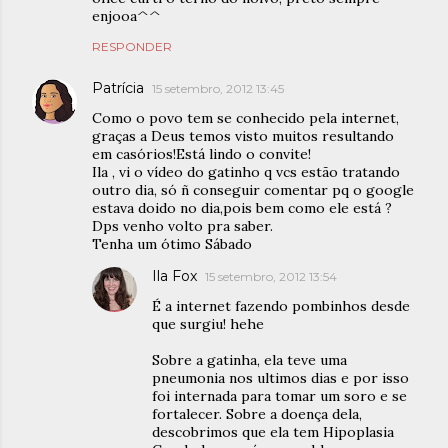
enjooa^^
RESPONDER
Patrícia
15 setembro, 2012 13:45
Como o povo tem se conhecido pela internet,
graças a Deus temos visto muitos resultando
em casórios!Está lindo o convite!
Ila , vi o vídeo do gatinho q vcs estão tratando
outro dia, só ñ conseguir comentar pq o google
estava doido no dia,pois bem como ele está ?
Dps venho volto pra saber.
Tenha um ótimo Sábado
Ila Fox
15 setembro, 2012 13:54
É a internet fazendo pombinhos desde
que surgiu! hehe
Sobre a gatinha, ela teve uma
pneumonia nos ultimos dias e por isso
foi internada para tomar um soro e se
fortalecer. Sobre a doença dela,
descobrimos que ela tem Hipoplasia