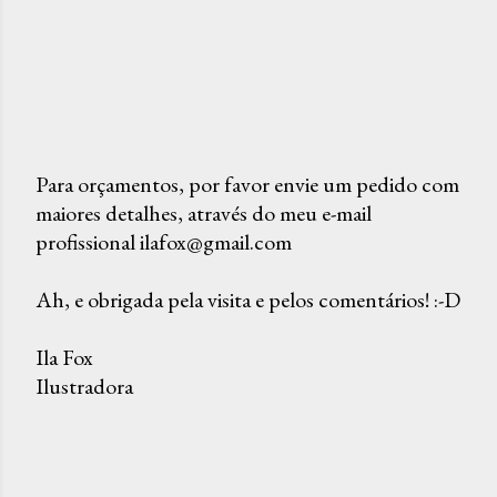
Para orçamentos, por favor envie um pedido com
maiores detalhes, através do meu e-mail
P
profissional ilafox@gmail.com
o
s
Ah, e obrigada pela visita e pelos comentários! :-D
t
a
Ila Fox
r
Ilustradora
u
m
c
o