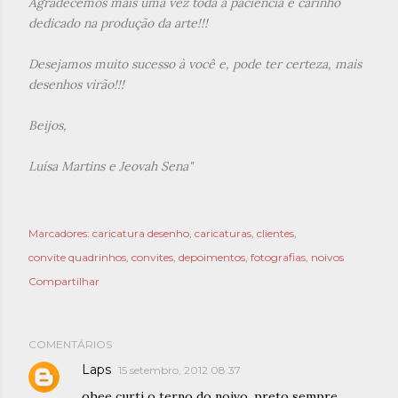
Agradecemos mais uma vez toda a paciência e carinho
dedicado na produção da arte!!!
Desejamos muito sucesso à você e, pode ter certeza, mais
desenhos virão!!!
Beijos,
Luísa Martins e Jeovah Sena"
Marcadores:
caricatura desenho
caricaturas
clientes
convite quadrinhos
convites
depoimentos
fotografias
noivos
Compartilhar
COMENTÁRIOS
Laps
15 setembro, 2012 08:37
ohee curti o terno do noivo, preto sempre