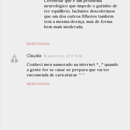
Cerebelar que é um problema
neurológico que impede o gatinho de
ter equilíbrio. Inclusive descobrimos
que um dos outros filhotes também
tem a mesma doença, mas de forma
bem mais moderada.
RESPONDER
Claudia
18 setembro, 2012 18:58
Conheci meu namorado na internet *_* quando
a gente for se casar se prepara que vai ter
encomenda de caricaturas ^^
RESPONDER