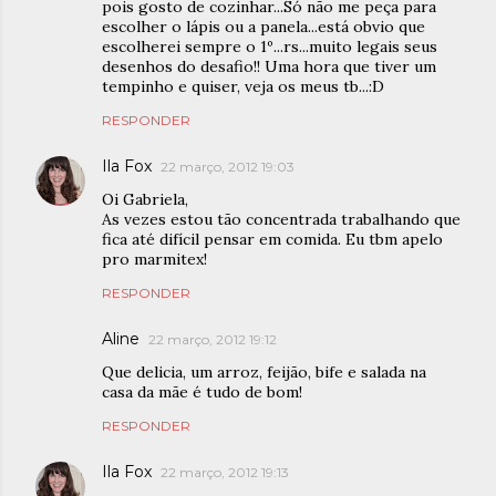
pois gosto de cozinhar...Só não me peça para
escolher o lápis ou a panela...está obvio que
escolherei sempre o 1º...rs...muito legais seus
desenhos do desafio!! Uma hora que tiver um
tempinho e quiser, veja os meus tb...:D
RESPONDER
Ila Fox
22 março, 2012 19:03
Oi Gabriela,
As vezes estou tão concentrada trabalhando que
fica até difícil pensar em comida. Eu tbm apelo
pro marmitex!
RESPONDER
Aline
22 março, 2012 19:12
Que delicia, um arroz, feijão, bife e salada na
casa da mãe é tudo de bom!
RESPONDER
Ila Fox
22 março, 2012 19:13