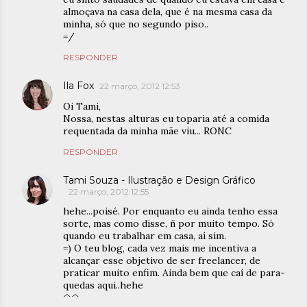
almoçava na casa dela, que é na mesma casa da
minha, só que no segundo piso..
=/
RESPONDER
Ila Fox
22 março, 2012 12:53
Oi Tami,
Nossa, nestas alturas eu toparia até a comida
requentada da minha mãe viu... RONC
RESPONDER
Tami Souza - Ilustração e Design Gráfico
22 março, 2012 12:55
hehe...poisé. Por enquanto eu ainda tenho essa
sorte, mas como disse, ñ por muito tempo. Só
quando eu trabalhar em casa, aí sim.
=) O teu blog, cada vez mais me incentiva a
alcançar esse objetivo de ser freelancer, de
praticar muito enfim. Ainda bem que caí de para-
quedas aqui..hehe
^^