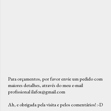
Para orçamentos, por favor envie um pedido com
maiores detalhes, através do meu e-mail
P
profissional ilafox@gmail.com
o
s
Ah, e obrigada pela visita e pelos comentários! :-D
t