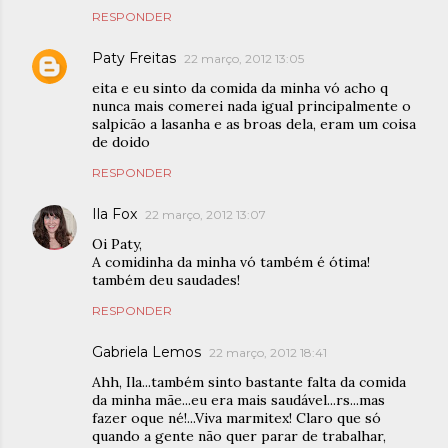
RESPONDER
Paty Freitas
22 março, 2012 13:05
eita e eu sinto da comida da minha vó acho q
nunca mais comerei nada igual principalmente o
salpicão a lasanha e as broas dela, eram um coisa
de doido
RESPONDER
Ila Fox
22 março, 2012 13:07
Oi Paty,
A comidinha da minha vó também é ótima!
também deu saudades!
RESPONDER
Gabriela Lemos
22 março, 2012 18:41
Ahh, Ila...também sinto bastante falta da comida
da minha mãe...eu era mais saudável...rs...mas
fazer oque né!...Viva marmitex! Claro que só
quando a gente não quer parar de trabalhar,