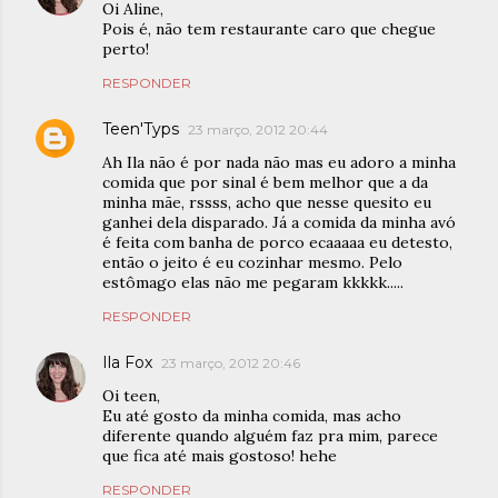
Oi Aline,
Pois é, não tem restaurante caro que chegue
perto!
RESPONDER
Teen'Typs
23 março, 2012 20:44
Ah Ila não é por nada não mas eu adoro a minha
comida que por sinal é bem melhor que a da
minha mãe, rssss, acho que nesse quesito eu
ganhei dela disparado. Já a comida da minha avó
é feita com banha de porco ecaaaaa eu detesto,
então o jeito é eu cozinhar mesmo. Pelo
estômago elas não me pegaram kkkkk.....
RESPONDER
Ila Fox
23 março, 2012 20:46
Oi teen,
Eu até gosto da minha comida, mas acho
diferente quando alguém faz pra mim, parece
que fica até mais gostoso! hehe
RESPONDER