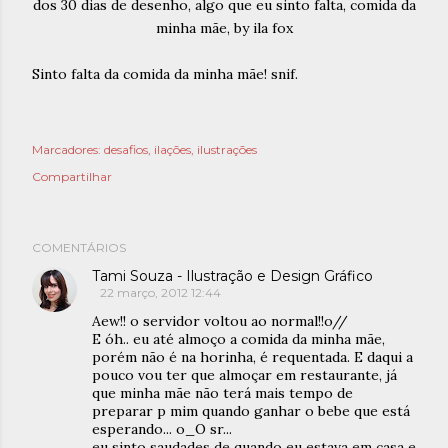
Sinto falta da comida da minha mãe! snif.
Marcadores:
desafios
ilações
ilustrações
Compartilhar
COMENTÁRIOS
Tami Souza - Ilustração e Design Gráfico
22 março, 2012 12:44
Aew!! o servidor voltou ao normal!!o//
E óh.. eu até almoço a comida da minha mãe,
porém não é na horinha, é requentada. E daqui a
pouco vou ter que almoçar em restaurante, já
que minha mãe não terá mais tempo de
preparar p mim quando ganhar o bebe que está
esperando... o_O sr...
eu sinto saudades de quando eu estava em casa e