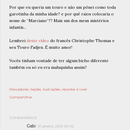
Por que eu queria um touro e não um pônei como toda
garotinha da minha idade? e por quê raios colocaria o
nome de “Marciano”?? Mais um dos meus mistérios
infantis...
Lembrei
deste vídeo
do francês Christophe Thomas e
seu Touro Fadjen. É muito amor!
Vocês tinham vontade de ter algum bicho diferente
também ou só eu era maluquinha assim?
Marcadores:
ilações
ilustrações
recordar é viver
Compartilhar
COMENTÁRIOS
Gabi
31 janeiro, 2012 09:02