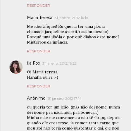
RESPONDER
Maria Teresa
31 janeiro, 2012 16:18
Me identifiquei! Eu queria ter uma jibóia
chamada jacqueline (escrito assim mesmo).
Porquê uma jibóia e por quê diabos este nome?
Mistérios da infância.
RESPONDER
Ila Fox
31 janeiro, 2012 16:22
Oi Maria teresa,
Hahaha eu ri! ;-)
RESPONDER
Anônimo
31 janeiro, 2012 17:14
eu queria ter um leão! (mas não dei nome, nunca
dei nome pra nada,nem pra boneca...)
Minha mãe me convenceu a não tê-lo pq, depois
quando ele crescesse, ia comer tanta carne que
meu api não teria como sustentar e daí, ele nos