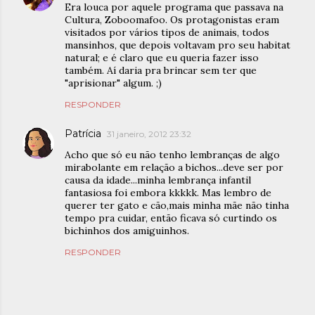
Era louca por aquele programa que passava na
Cultura, Zoboomafoo. Os protagonistas eram
visitados por vários tipos de animais, todos
mansinhos, que depois voltavam pro seu habitat
natural; e é claro que eu queria fazer isso
também. Aí daria pra brincar sem ter que
"aprisionar" algum. ;)
RESPONDER
Patrícia
31 janeiro, 2012 23:32
Acho que só eu não tenho lembranças de algo
mirabolante em relação a bichos...deve ser por
causa da idade...minha lembrança infantil
fantasiosa foi embora kkkkk. Mas lembro de
querer ter gato e cão,mais minha mãe não tinha
tempo pra cuidar, então ficava só curtindo os
bichinhos dos amiguinhos.
RESPONDER