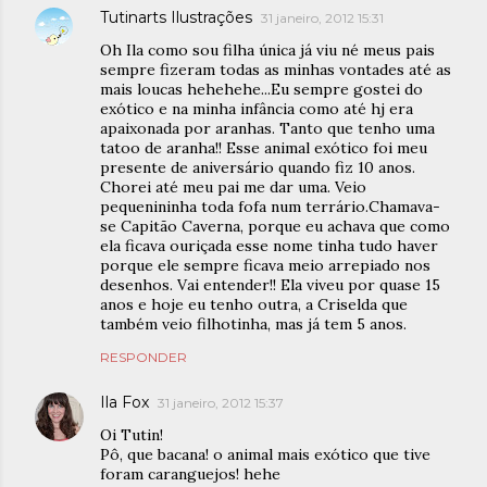
Tutinarts Ilustrações
31 janeiro, 2012 15:31
Oh Ila como sou filha única já viu né meus pais
sempre fizeram todas as minhas vontades até as
mais loucas hehehehe...Eu sempre gostei do
exótico e na minha infância como até hj era
apaixonada por aranhas. Tanto que tenho uma
tatoo de aranha!! Esse animal exótico foi meu
presente de aniversário quando fiz 10 anos.
Chorei até meu pai me dar uma. Veio
pequenininha toda fofa num terrário.Chamava-
se Capitão Caverna, porque eu achava que como
ela ficava ouriçada esse nome tinha tudo haver
porque ele sempre ficava meio arrepiado nos
desenhos. Vai entender!! Ela viveu por quase 15
anos e hoje eu tenho outra, a Criselda que
também veio filhotinha, mas já tem 5 anos.
RESPONDER
Ila Fox
31 janeiro, 2012 15:37
Oi Tutin!
Pô, que bacana! o animal mais exótico que tive
foram caranguejos! hehe