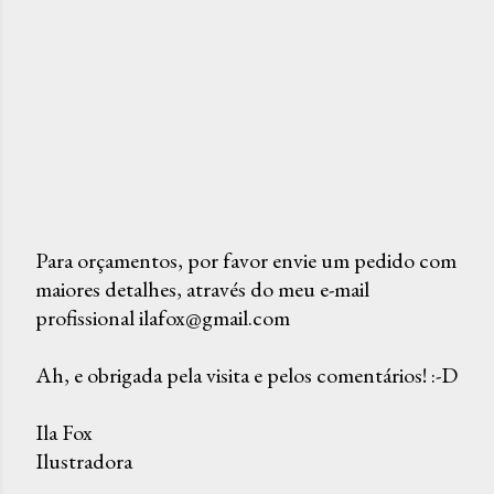
Para orçamentos, por favor envie um pedido com
maiores detalhes, através do meu e-mail
P
profissional ilafox@gmail.com
o
s
Ah, e obrigada pela visita e pelos comentários! :-D
t
a
Ila Fox
r
Ilustradora
u
m