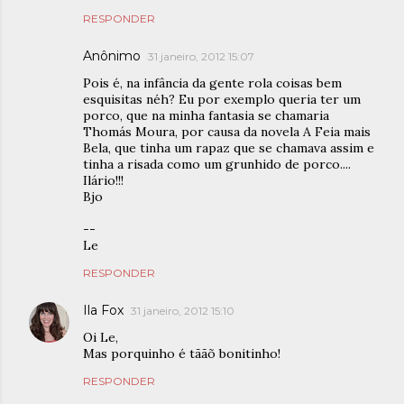
RESPONDER
Anônimo
31 janeiro, 2012 15:07
Pois é, na infância da gente rola coisas bem
esquisitas néh? Eu por exemplo queria ter um
porco, que na minha fantasia se chamaria
Thomás Moura, por causa da novela A Feia mais
Bela, que tinha um rapaz que se chamava assim e
tinha a risada como um grunhido de porco....
Ilário!!!
Bjo
--
Le
RESPONDER
Ila Fox
31 janeiro, 2012 15:10
Oi Le,
Mas porquinho é tããõ bonitinho!
RESPONDER