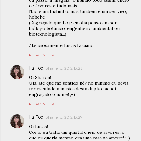
eu passei a imaginar o mundo todo assim, cheio
de árvores e tudo mais...
Não é um bichinho, mas também é um ser vivo,
hehehe
(Engraçado que hoje em dia penso em ser
biólogo botânico, engenheiro ambiental ou
biotecnologista...)
Atenciosamente Lucas Luciano
RESPONDER
Ila Fox
31 janeiro, 2012 13:26
Oi Sharon!
Uia, até que faz sentido né? no minimo eu devia
ter escutado a musica desta dupla e achei
engraçado o nome! ;-)
RESPONDER
Ila Fox
31 janeiro, 2012 13:27
Oi Lucas!
Como eu tinha um quintal cheio de arvores, o
que eu queria mesmo era uma casa na arvore! ;-)