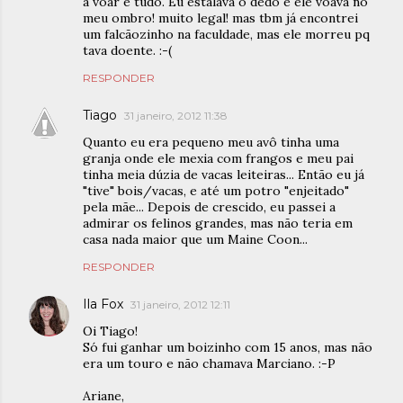
a voar e tudo. Eu estalava o dedo e ele voava no
meu ombro! muito legal! mas tbm já encontrei
um falcãozinho na faculdade, mas ele morreu pq
tava doente. :-(
RESPONDER
Tiago
31 janeiro, 2012 11:38
Quanto eu era pequeno meu avô tinha uma
granja onde ele mexia com frangos e meu pai
tinha meia dúzia de vacas leiteiras... Então eu já
"tive" bois/vacas, e até um potro "enjeitado"
pela mãe... Depois de crescido, eu passei a
admirar os felinos grandes, mas não teria em
casa nada maior que um Maine Coon...
RESPONDER
Ila Fox
31 janeiro, 2012 12:11
Oi Tiago!
Só fui ganhar um boizinho com 15 anos, mas não
era um touro e não chamava Marciano. :-P
Ariane,