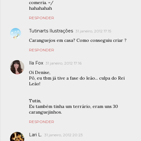
comeria. =/
hahahahah
RESPONDER
Tutinarts Ilustrações
31 janeiro, 2012 17:15
Caranguejos em casa? Como conseguiu criar ?
RESPONDER
Ila Fox
31 janeiro, 2012 17:16
Oi Denise,
Pô, eu tbm já tive a fase do leão... culpa do Rei
Leão!
Tutin,
Eu também tinha um terrário, eram uns 30
caranguejinhos.
RESPONDER
Lari L.
31 janeiro, 2012 20:23