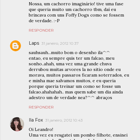
Nossa, um cachorro imaginário! tive uma fase
que queria muito um cachorro tbm, daí eu
brincava com uns Foffy Dogs como se fossem
de verdade. :-P
RESPONDER
Laps
31 janeiro, 2012 10:37
sauhsauh...muito bom o desenho ila^^
entao, eu sempre quis ter um falcao, meu
sonho..ahah, uma vez uma grande chuva
derrubou muitas arvores la no sitio onde eu
morava, muitos passaros ficaram soterrados, eu
e minha mae salvamos muitos, e eu queria
porque queria treinar um como se fosse um
falcao.ahahahah.. mas quem sabe um dia ainda
adestro um de verdade nea?^^ abraços
RESPONDER
Ila Fox
31 janeiro, 2012 10:43
Oi Leandro!
Uma vez eu resgatei um pombo filhote, ensinei