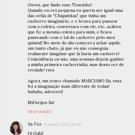
Owwn, que lindo esse Tourinho!
Quando eu era pequena eu queria ser igual uma
das orfãs de "Chiquititas", que tinha um
cachorro imaginário, e o levava para passear
com a coleira, conversava com ele, etc...acabou
que fiz a mesma coleira para mim, e ficava
passeando com o tal do cachorro pelo meu
quintal! No meio do dia comecei a achar aquilo
um tanto chato, já que eu não conseguia
realmente imaginar que lá havia um cachorro!
Coincidência ou não, uma semana depois ganhei
a minha primeira cachorrinha, mas dessa vez de
verdade! rsrs
Agora, um touro chamado MARCIANO Ila, essa
foi a imaginação mais diferente de todas!
hahaha, adoreeei!
Mil beijos Ila!
RESPONDER
Ila Fox
31 janeiro, 2012 09:06
Oi Gabi!