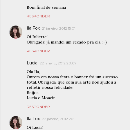
Bom final de semana
RESPONDER
Ila Fox
21 janeiro, 2012 15:01
Oi Juliette!
Obrigada! já mandei um recado pra ela. ;-)
RESPONDER
Lucia
22 janeiro, 2012 20:07
Ola Ila,
Ontem em nossa festa o banner foi um sucesso
total. Obrigada, que com sua arte nos ajudou a
refletir nossa felicidade.
Beijos,
Lucia e Moacir
RESPONDER
Ila Fox
22 janeiro, 2012 20:11
Oi Lucia!