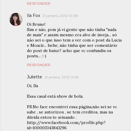
RESPONDER
Ila Fox
21 janeiro, 2012 10:08
Oi Bruno!
Sim e não, pois já vi gente que não tinha "nada
de mais" e assim mesmo era alvo de inveja... só
não sei o que isso tem a ver com o post da Lucia
e Moacir... hehe, não tinha que ser comentário
do post de baixo? acho que vc confundiu os
posts... ;-)
RESPONDER
Juliette
21 janeiro, 2012 14:55
Oi, Ila
Essa casal está show de bola.
PS.No face encontrei essa página,não sei se vc
sabe , se autorizou , se tem creditos, mas na
dúvida estou te avisando .
http://www.facebook.com/profile.php?
id=100003343843296