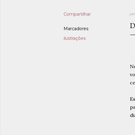
Compartilhar
jan
D
Marcadores
ilustrações
No
vo
ce
Es
pa
di