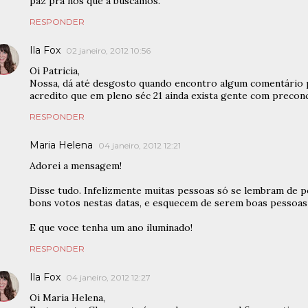
paz pra nós que a buscamos.
RESPONDER
Ila Fox
02 janeiro, 2012 10:56
Oi Patricia,
Nossa, dá até desgosto quando encontro algum comentário p
acredito que em pleno séc 21 ainda exista gente com preconc
RESPONDER
Maria Helena
04 janeiro, 2012 12:21
Adorei a mensagem!
Disse tudo. Infelizmente muitas pessoas só se lembram de 
bons votos nestas datas, e esquecem de serem boas pessoas
E que voce tenha um ano iluminado!
RESPONDER
Ila Fox
04 janeiro, 2012 12:27
Oi Maria Helena,