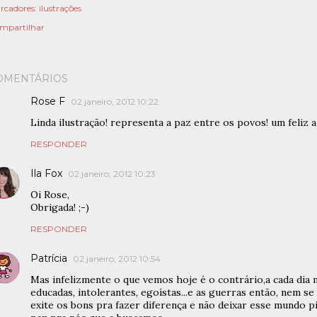
rcadores:
ilustrações
mpartilhar
OMENTÁRIOS
Rose F
02 janeiro, 2012 10:22
Linda ilustração! representa a paz entre os povos! um feliz a
RESPONDER
Ila Fox
02 janeiro, 2012 10:23
Oi Rose,
Obrigada! ;-)
RESPONDER
Patrícia
02 janeiro, 2012 10:54
Mas infelizmente o que vemos hoje é o contrário,a cada dia
educadas, intolerantes, egoístas...e as guerras então, nem se
exite os bons pra fazer diferença e não deixar esse mundo p