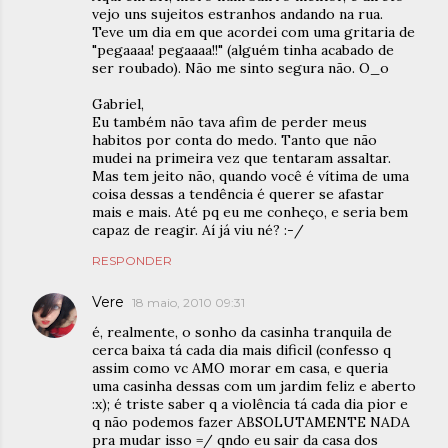
vejo uns sujeitos estranhos andando na rua.
Teve um dia em que acordei com uma gritaria de
"pegaaaa! pegaaaa!!" (alguém tinha acabado de
ser roubado). Não me sinto segura não. O_o
Gabriel,
Eu também não tava afim de perder meus
habitos por conta do medo. Tanto que não
mudei na primeira vez que tentaram assaltar.
Mas tem jeito não, quando você é vítima de uma
coisa dessas a tendência é querer se afastar
mais e mais. Até pq eu me conheço, e seria bem
capaz de reagir. Aí já viu né? :-/
RESPONDER
Vere
18 maio, 2010 09:31
é, realmente, o sonho da casinha tranquila de
cerca baixa tá cada dia mais dificil (confesso q
assim como vc AMO morar em casa, e queria
uma casinha dessas com um jardim feliz e aberto
:x); é triste saber q a violência tá cada dia pior e
q não podemos fazer ABSOLUTAMENTE NADA
pra mudar isso =/ qndo eu sair da casa dos