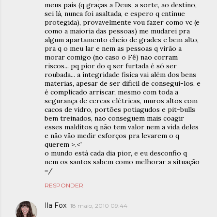
meus pais (q graças a Deus, a sorte, ao destino,
sei lá, nunca foi asaltada, e espero q cntinue
protegida), provavelmente vou fazer como vc (e
como a maioria das pessoas) me mudarei pra
algum apartamento cheio de grades e bem alto,
pra q o meu lar e nem as pessoas q virão a
morar comigo (no caso o Fê) não corram
riscos... pq pior do q ser furtada é só ser
roubada... a integridade fisica vai além dos bens
materias, apesar de ser dificil de consegui-los, e
é complicado arriscar, mesmo com toda a
segurança de cercas elétricas, muros altos com
cacos de vidro, portões potiagudos e pit-bulls
bem treinados, não conseguem mais coagir
esses malditos q não tem valor nem a vida deles
e não vão medir esforços pra levarem o q
querem >.<'
o mundo está cada dia pior, e eu desconfio q
nem os santos sabem como melhorar a situação
=/
RESPONDER
Ila Fox
18 maio, 2010 09:44