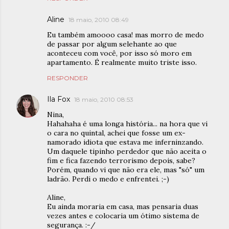
Aline
18 maio, 2010 08:49
Eu também amoooo casa! mas morro de medo
de passar por algum selehante ao que
aconteceu com você, por isso só moro em
apartamento. É realmente muito triste isso.
RESPONDER
Ila Fox
18 maio, 2010 08:53
Nina,
Hahahaha é uma longa história... na hora que vi
o cara no quintal, achei que fosse um ex-
namorado idiota que estava me inferninzando.
Um daquele tipinho perdedor que não aceita o
fim e fica fazendo terrorismo depois, sabe?
Porém, quando vi que não era ele, mas "só" um
ladrão. Perdi o medo e enfrentei. ;-)
Aline,
Eu ainda moraria em casa, mas pensaria duas
vezes antes e colocaria um ótimo sistema de
segurança. :-/