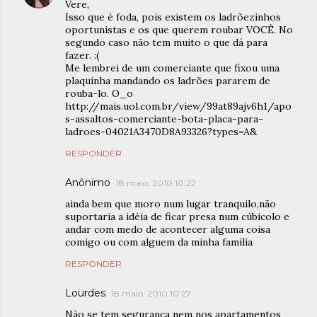
Vere,
Isso que é foda, pois existem os ladrõezinhos
oportunistas e os que querem roubar VOCÊ. No
segundo caso não tem muito o que dá para
fazer. :(
Me lembrei de um comerciante que fixou uma
plaquinha mandando os ladrões pararem de
rouba-lo. O_o
http://mais.uol.com.br/view/99at89ajv6h1/apo
s-assaltos-comerciante-bota-placa-para-
ladroes-04021A3470D8A93326?types=A&
RESPONDER
Anônimo
18 maio, 2010 10:22
ainda bem que moro num lugar tranquilo,não
suportaria a idéia de ficar presa num cúbicolo e
andar com medo de acontecer alguma coisa
comigo ou com alguem da minha familia
RESPONDER
Lourdes
18 maio, 2010 10:27
Não se tem segurança nem nos apartamentos