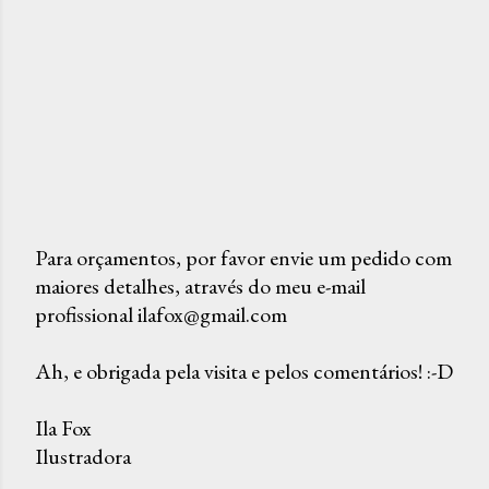
Para orçamentos, por favor envie um pedido com
maiores detalhes, através do meu e-mail
P
profissional ilafox@gmail.com
o
s
Ah, e obrigada pela visita e pelos comentários! :-D
t
a
Ila Fox
r
Ilustradora
u
m