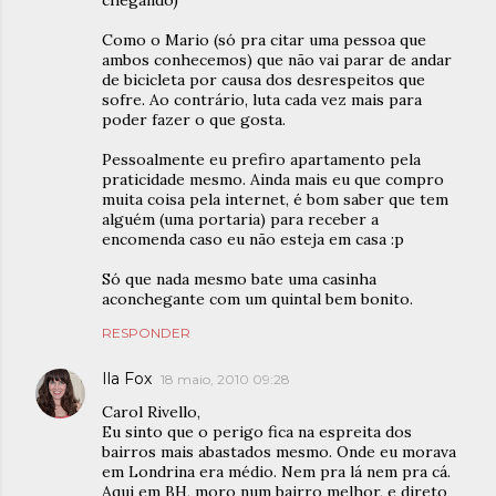
chegando)
Como o Mario (só pra citar uma pessoa que
ambos conhecemos) que não vai parar de andar
de bicicleta por causa dos desrespeitos que
sofre. Ao contrário, luta cada vez mais para
poder fazer o que gosta.
Pessoalmente eu prefiro apartamento pela
praticidade mesmo. Ainda mais eu que compro
muita coisa pela internet, é bom saber que tem
alguém (uma portaria) para receber a
encomenda caso eu não esteja em casa :p
Só que nada mesmo bate uma casinha
aconchegante com um quintal bem bonito.
RESPONDER
Ila Fox
18 maio, 2010 09:28
Carol Rivello,
Eu sinto que o perigo fica na espreita dos
bairros mais abastados mesmo. Onde eu morava
em Londrina era médio. Nem pra lá nem pra cá.
Aqui em BH, moro num bairro melhor, e direto