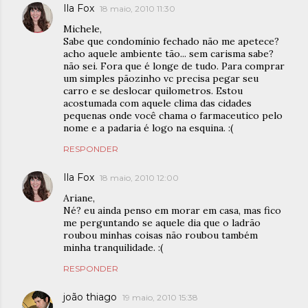
Ila Fox
18 maio, 2010 11:30
Michele,
Sabe que condomínio fechado não me apetece?
acho aquele ambiente tão... sem carisma sabe?
não sei. Fora que é longe de tudo. Para comprar
um simples pãozinho vc precisa pegar seu
carro e se deslocar quilometros. Estou
acostumada com aquele clima das cidades
pequenas onde você chama o farmaceutico pelo
nome e a padaria é logo na esquina. :(
RESPONDER
Ila Fox
18 maio, 2010 12:00
Ariane,
Né? eu ainda penso em morar em casa, mas fico
me perguntando se aquele dia que o ladrão
roubou minhas coisas não roubou também
minha tranquilidade. :(
RESPONDER
joão thiago
19 maio, 2010 15:38