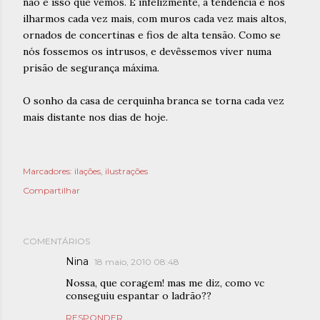
não é isso que vemos. E infelizmente, a tendência é nos
ilharmos cada vez mais, com muros cada vez mais altos,
ornados de concertinas e fios de alta tensão. Como se
nós fossemos os intrusos, e devêssemos viver numa
prisão de segurança máxima.
O sonho da casa de cerquinha branca se torna cada vez
mais distante nos dias de hoje.
Marcadores:
ilações
ilustrações
Compartilhar
COMENTÁRIOS
Nina
18 maio, 2010 08:48
Nossa, que coragem! mas me diz, como vc
conseguiu espantar o ladrão??
RESPONDER