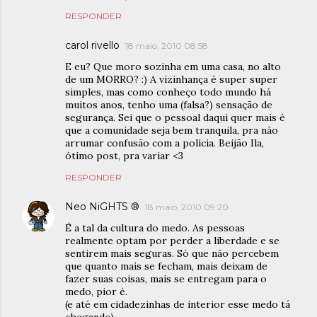
RESPONDER
carol rivello
18 maio, 2010 08:58
E eu? Que moro sozinha em uma casa, no alto
de um MORRO? :) A vizinhança é super super
simples, mas como conheço todo mundo há
muitos anos, tenho uma (falsa?) sensação de
segurança. Sei que o pessoal daqui quer mais é
que a comunidade seja bem tranquila, pra não
arrumar confusão com a polícia. Beijão Ila,
ótimo post, pra variar <3
RESPONDER
Neo NiGHTS ®
18 maio, 2010 09:20
É a tal da cultura do medo. As pessoas
realmente optam por perder a liberdade e se
sentirem mais seguras. Só que não percebem
que quanto mais se fecham, mais deixam de
fazer suas coisas, mais se entregam para o
medo, pior é.
(e até em cidadezinhas de interior esse medo tá