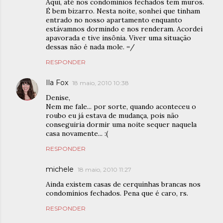
Aqui, até nos condomínios fechados tem muros.
É bem bizarro. Nesta noite, sonhei que tinham
entrado no nosso apartamento enquanto
estávamnos dormindo e nos renderam. Acordei
apavorada e tive insônia. Viver uma situação
dessas não é nada mole. =/
RESPONDER
Ila Fox
18 maio, 2010 10:38
Denise,
Nem me fale... por sorte, quando aconteceu o
roubo eu já estava de mudança, pois não
conseguiria dormir uma noite sequer naquela
casa novamente... :(
RESPONDER
michele
18 maio, 2010 11:27
Ainda existem casas de cerquinhas brancas nos
condomínios fechados. Pena que é caro, rs.
RESPONDER