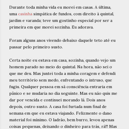
Durante toda minha vida eu morei em casas. A última,
uma
casinha
simpática de fundos, com direito à quintal,
jardim e varanda; teve um gostinho especial por ser a
primeira em que morei sozinha. Eu adorava.
Foram alguns anos vivendo debaixo daquele teto até eu
passar pelo primeiro susto.
Certa noite eu estava em casa, sozinha, quando vejo um
homem parado no meio do quintal. Na hora, não sei o
que me deu. Mas juntei toda a minha coragem e defendi
meu território sem medo, enfrentando o intruso, que
fugiu. Qualquer pessoa em sã consciência entraria em
pânico e se mudaria no dia seguinte. Mas eu não quis me
dar por vencida e continuei morando lá. Dois anos
depois, outro susto. A casa foi furtada num final de
semana em que eu estava viajando. Felizmente o dano
material foi mínimo. O ladrão, bem burro, levou apenas
coisas pequenas, deixando o dinheiro para trás, rá!!! Mas