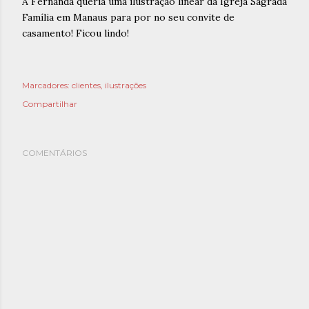
A Fernanda queria uma ilustração linear da Igreja Sagrada
Família em Manaus para por no seu convite de
casamento! Ficou lindo!
Marcadores:
clientes
ilustrações
Compartilhar
COMENTÁRIOS