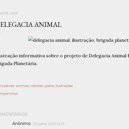
ho 23, 2013
ELEGACIA ANIMAL
ustração informativa sobre o projeto de Delegacia Animal 
igada Planetária.
rcadores:
animais
clientes
gatos
ilustrações
mpartilhar
OMENTÁRIOS
Anônimo
23 julho, 2013 14:31