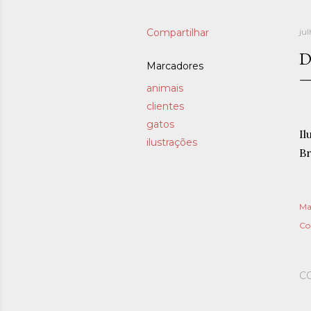
Compartilhar
jul
D
Marcadores
animais
clientes
gatos
Il
ilustrações
Br
Ma
Co
C