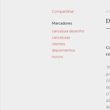
Compartilhar
jul
D
Marcadores
caricatura desenho
caricaturas
clientes
Ca
depoimentos
re
noivos
"P
pr
Fi
fi
O 
id
Br