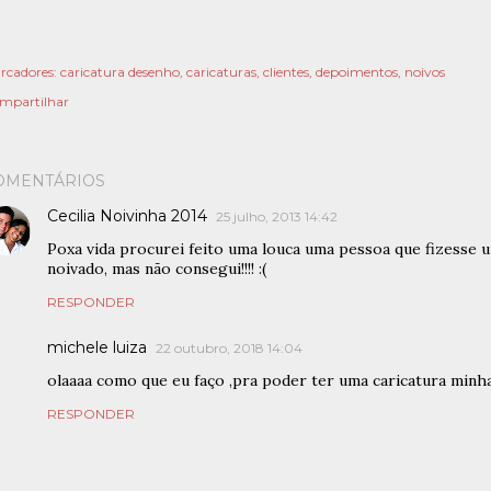
rcadores:
caricatura desenho
caricaturas
clientes
depoimentos
noivos
mpartilhar
OMENTÁRIOS
Cecilia Noivinha 2014
25 julho, 2013 14:42
Poxa vida procurei feito uma louca uma pessoa que fizesse 
noivado, mas não consegui!!!! :(
RESPONDER
michele luiza
22 outubro, 2018 14:04
olaaaa como que eu faço ,pra poder ter uma caricatura minh
RESPONDER