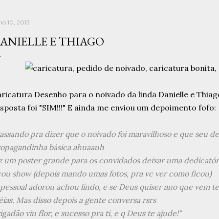
ho 10, 2013
ANIELLE E THIAGO
ricatura Desenho para o noivado da linda Danielle e Thiago
sposta foi "SIM!!!" E ainda me enviou um depoimento fofo:
assando pra dizer que o noivado foi maravilhoso e que seu de
opagandinha básica ahuaauh
z um poster grande para os convidados deixar uma dedicatóri
cou show (depois mando umas fotos, pra vc ver como ficou)
pessoal adorou achou lindo, e se Deus quiser ano que vem te
éias. Mas disso depois a gente conversa rsrs
igadão viu flor, e sucesso pra ti, e q Deus te ajude!"