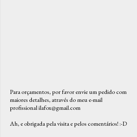
Para orçamentos, por favor envie um pedido com
maiores detalhes, através do meu e-mail
P
profissional ilafox@gmail.com
o
s
Ah, e obrigada pela visita e pelos comentários! :-D
t
a