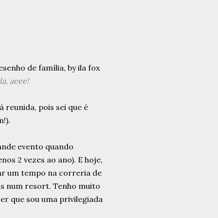
a, aeee!
 reunida, pois sei que é
!).
ande evento quando
os 2 vezes ao ano). E hoje,
dar um tempo na correria de
s num resort. Tenho muito
zer que sou uma privilegiada