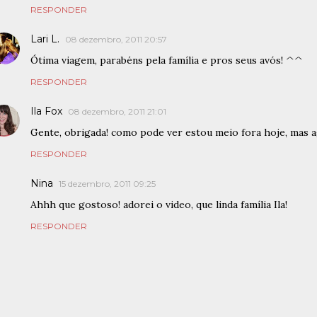
RESPONDER
Lari L.
08 dezembro, 2011 20:57
Ótima viagem, parabéns pela família e pros seus avós! ^^
RESPONDER
Ila Fox
08 dezembro, 2011 21:01
Gente, obrigada! como pode ver estou meio fora hoje, mas a
RESPONDER
Nina
15 dezembro, 2011 09:25
Ahhh que gostoso! adorei o video, que linda família Ila!
RESPONDER