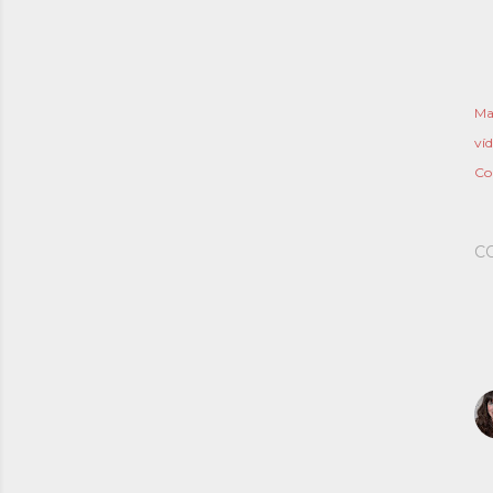
Ma
ví
Co
C