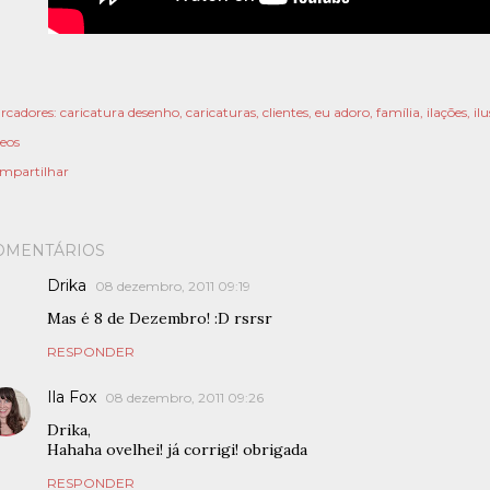
rcadores:
caricatura desenho
caricaturas
clientes
eu adoro
família
ilações
il
deos
mpartilhar
OMENTÁRIOS
Drika
08 dezembro, 2011 09:19
Mas é 8 de Dezembro! :D rsrsr
RESPONDER
Ila Fox
08 dezembro, 2011 09:26
Drika,
Hahaha ovelhei! já corrigi! obrigada
RESPONDER