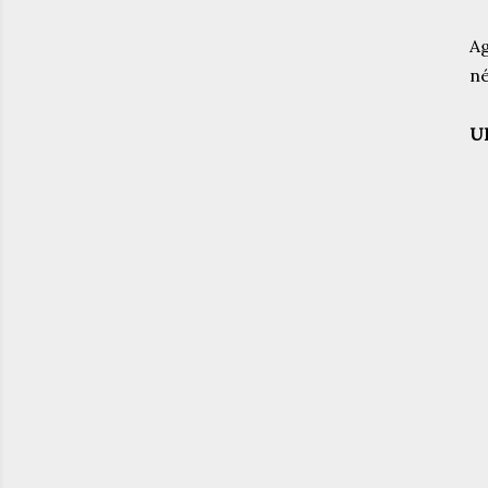
Ag
né
U