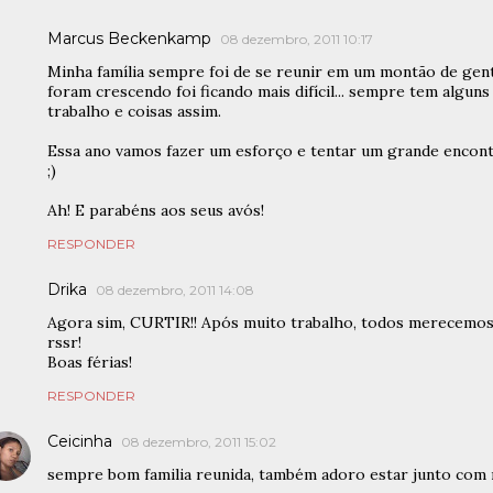
Marcus Beckenkamp
08 dezembro, 2011 10:17
Minha família sempre foi de se reunir em um montão de gen
foram crescendo foi ficando mais difícil... sempre tem algun
trabalho e coisas assim.
Essa ano vamos fazer um esforço e tentar um grande encont
;)
Ah! E parabéns aos seus avós!
RESPONDER
Drika
08 dezembro, 2011 14:08
Agora sim, CURTIR!! Após muito trabalho, todos merecemo
rssr!
Boas férias!
RESPONDER
Ceicinha
08 dezembro, 2011 15:02
sempre bom familia reunida, também adoro estar junto com 