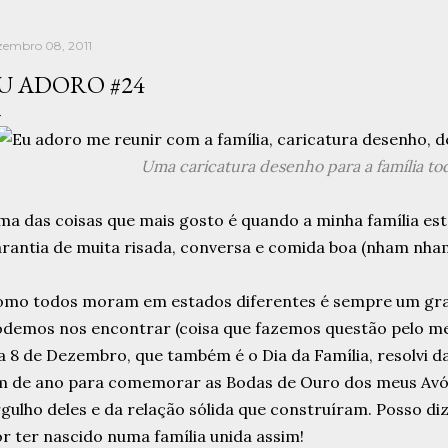
zembro 08, 2011
U ADORO #24
Uma caricatura desenho para a família tod
a das coisas que mais gosto é quando a minha família está
rantia de muita risada, conversa e comida boa (nham nham
omo todos moram em estados diferentes é sempre um gr
demos nos encontrar (coisa que fazemos questão pelo men
a 8 de Dezembro, que também é o Dia da Família, resolvi 
m de ano para comemorar as Bodas de Ouro dos meus Avó
gulho deles e da relação sólida que construíram. Posso di
r ter nascido numa família unida assim!