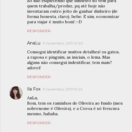
Só não esquecendo que dinheiro só vem para
quem trabalha/produz, pq até hoje não
inventaram outro jeito de ganhar dinheiro (de
forma honesta, claro), hehe. E sim, economizar
para viajar é muito bom! :-D
RESPONDER
AnaLu
11 novembro, 2011 10:20
Consegui identificar muitos detalhes! os gatos,
a raposa e pinguim, as iniciais, o lema. Mas
alguns não consegui indentificar, tem mais?
adorei!
RESPONDER
Ila Fox
11 novembro, 2011 10:22
AnLu,
Bom, tem os raminhos de Oliveira ao fundo (meu
sobrenome é Oliveira), e a Coroa é só frescura
mesmo, hahaha.
RESPONDER