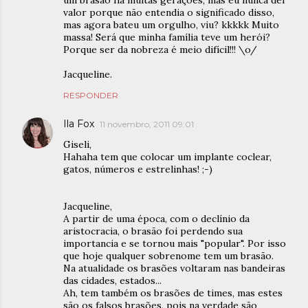
um brasão há muitas gerações, mas eu nunca dei
valor porque não entendia o significado disso,
mas agora bateu um orgulho, viu? kkkkk Muito
massa! Será que minha família teve um herói?
Porque ser da nobreza é meio difícil!!! \o/
Jacqueline.
RESPONDER
Ila Fox
11 novembro, 2011 09:01
Giseli,
Hahaha tem que colocar um implante coclear,
gatos, números e estrelinhas! ;-)
Jacqueline,
A partir de uma época, com o declínio da
aristocracia, o brasão foi perdendo sua
importancia e se tornou mais "popular". Por isso
que hoje qualquer sobrenome tem um brasão.
Na atualidade os brasões voltaram nas bandeiras
das cidades, estados...
Ah, tem também os brasões de times, mas estes
são os falsos brasões, pois na verdade são