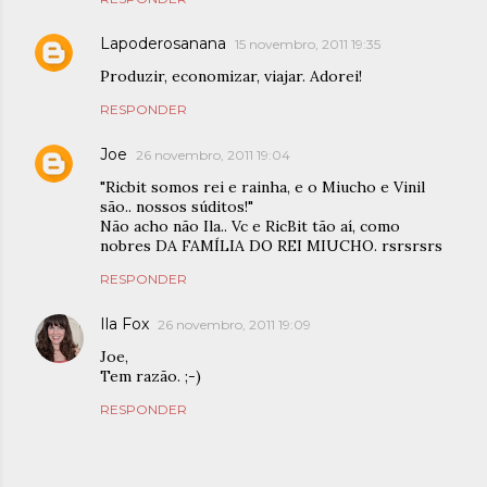
Lapoderosanana
15 novembro, 2011 19:35
Produzir, economizar, viajar. Adorei!
RESPONDER
Joe
26 novembro, 2011 19:04
"Ricbit somos rei e rainha, e o Miucho e Vinil
são.. nossos súditos!"
Não acho não Ila.. Vc e RicBit tão aí, como
nobres DA FAMÍLIA DO REI MIUCHO. rsrsrsrs
RESPONDER
Ila Fox
26 novembro, 2011 19:09
Joe,
Tem razão. ;-)
RESPONDER