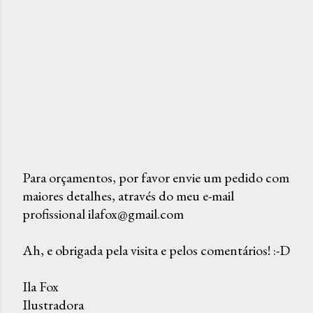
Para orçamentos, por favor envie um pedido com
maiores detalhes, através do meu e-mail
P
profissional ilafox@gmail.com
o
s
Ah, e obrigada pela visita e pelos comentários! :-D
t
a
Ila Fox
r
Ilustradora
u