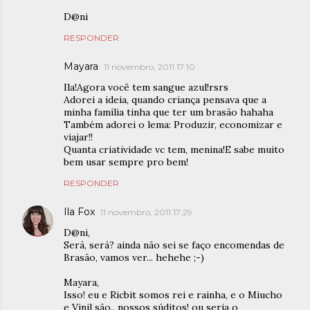
D@ni
RESPONDER
Mayara
11 novembro, 2011 17:10
Ila!Agora você tem sangue azul!rsrs
Adorei a ideia, quando criança pensava que a
minha família tinha que ter um brasão hahaha
Também adorei o lema: Produzir, economizar e
viajar!!
Quanta criatividade vc tem, menina!E sabe muito
bem usar sempre pro bem!
RESPONDER
Ila Fox
11 novembro, 2011 17:29
D@ni,
Será, será? ainda não sei se faço encomendas de
Brasão, vamos ver... hehehe ;-)
Mayara,
Isso! eu e Ricbit somos rei e rainha, e o Miucho
e Vinil são.. nossos súditos! ou seria o