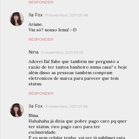
RESPONDER
Ila Fox
11 novembro, 2011 09:48
Ariane,
Viu só? nosso lema! :-D
RESPONDER
Nina
11 novembro, 2011 09:55
Adorei Ila! Sabe que também me pergunto a
razão de ter tantos banheiro numa casa? e hoje
além disso as pessoas também compram
eletronicos de marca para parecer que tem
status.
RESPONDER
Ila Fox
11 novembro, 2011 09:56
Nina,
Hahahaha já dizia que pobre pago caro pq quer
ter status, rico pago caro para ter
exclusividade.
E eu nem celular tenho, vai ver já sublimei esta