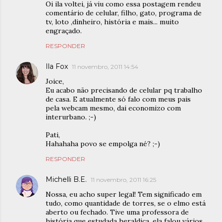
Oi ila voltei, já viu como essa postagem rendeu
comentário de celular, filho, gato, programa de
tv, loto ,dinheiro, história e mais... muito
engraçado.
RESPONDER
Ila Fox
11 novembro, 2011 14:54
Joice,
Eu acabo não precisando de celular pq trabalho
de casa. E atualmente só falo com meus pais
pela webcam mesmo, dai economizo com
interurbano. ;-)
Pati,
Hahahaha povo se empolga né? ;-)
RESPONDER
Michelli B.E.
11 novembro, 2011 16:25
Nossa, eu acho super legal! Tem significado em
tudo, como quantidade de torres, se o elmo está
aberto ou fechado. Tive uma professora de
história que estudada heraldica, ela falou vários