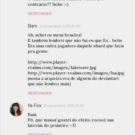
contrário?? hehe ;-)
RESPONDER
Bani
11 novembro, 2011 21:20
Ah, achei os meus brasões!
E também lembrei que não fui eu que fiz... hehe
Era uma outra jogadora daquele shard que fazia
pra gente.
http://www.player-
realms.com/images/lakewave.jpg
http://www.player-realms.com/images/lua.jpg
(nessa a arqueira era de alguém do deviantart
que não lembro mais)
RESPONDER
Ila Fox
11 novembro, 2011 21:23
Bani,
Pô, que massa! gostei do efeito rococó nas
laterais do primeiro :-D
RESPONDER