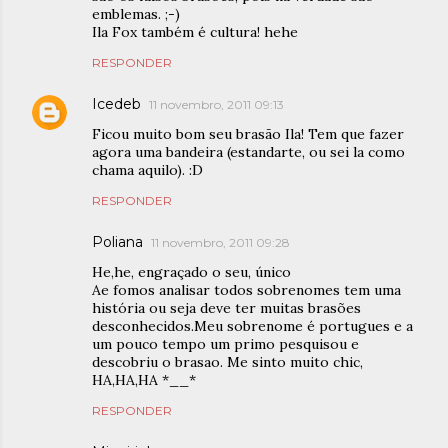
emblemas. ;-)
Ila Fox também é cultura! hehe
RESPONDER
Icedeb
11 novembro, 2011 09:13
Ficou muito bom seu brasão Ila! Tem que fazer
agora uma bandeira (estandarte, ou sei la como
chama aquilo). :D
RESPONDER
Poliana
11 novembro, 2011 09:28
He,he, engraçado o seu, único
Ae fomos analisar todos sobrenomes tem uma
história ou seja deve ter muitas brasões
desconhecidos.Meu sobrenome é portugues e a
um pouco tempo um primo pesquisou e
descobriu o brasao. Me sinto muito chic,
HA,HA,HA *__*
RESPONDER