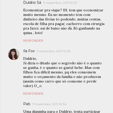
Duldrio Sá
11 novembro, 2011 10:27
Ecomonizar pra viajar? IH, tem que economizar
muito mesmo. Eu no momento tem com
dinheiro das férias to podendo, muitas contas,
escola de filha pra pagar, cachorro com cirurgia
pra fazer, sai de baixo não dá. Só ganhando na
quina , loto!
RESPONDER
Ila Fox
11 novembro, 2011 10:29
Duldrio,
Já dizia o ditado que o segredo não é o quanto
se ganha, é o quanto se gasta! hehe. Mas com
filhos fica difícil mesmo, pq eles consomem
muito o orçamento da família e não produzem
(assim como carro que só consome e perde
valor) O_o
RESPONDER
Pati
11 novembro, 2011 10:34
Uma diquinha para o Duldrio, tenta participar