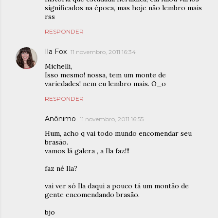
significados na época, mas hoje não lembro mais
rss
RESPONDER
Ila Fox
11 novembro, 2011 16:34
Michelli,
Isso mesmo! nossa, tem um monte de
variedades! nem eu lembro mais. O_o
RESPONDER
Anônimo
11 novembro, 2011 16:55
Hum, acho q vai todo mundo encomendar seu
brasão.
vamos lá galera , a Ila faz!!!
faz né Ila?
vai ver só Ila daqui a pouco tá um montão de
gente encomendando brasão.
bjo