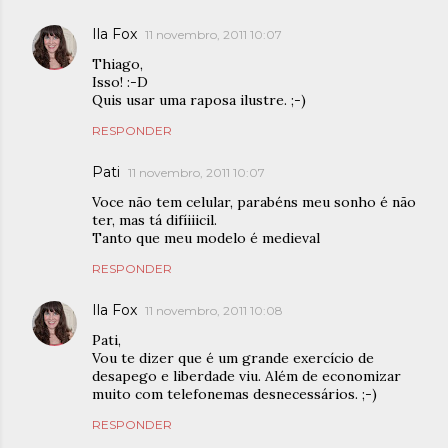
Ila Fox
11 novembro, 2011 10:07
Thiago,
Isso! :-D
Quis usar uma raposa ilustre. ;-)
RESPONDER
Pati
11 novembro, 2011 10:07
Voce não tem celular, parabéns meu sonho é não
ter, mas tá difíiiicil.
Tanto que meu modelo é medieval
RESPONDER
Ila Fox
11 novembro, 2011 10:08
Pati,
Vou te dizer que é um grande exercício de
desapego e liberdade viu. Além de economizar
muito com telefonemas desnecessários. ;-)
RESPONDER