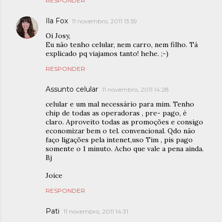
RESPONDER
Ila Fox
11 novembro, 2011 13:59
Oi Josy,
Eu não tenho celular, nem carro, nem filho. Tá
explicado pq viajamos tanto! hehe. ;-)
RESPONDER
Assunto celular
11 novembro, 2011 14:28
celular e um mal necessário para mim. Tenho
chip de todas as operadoras , pre- pago, é
claro. Aproveito todas as promoções e consigo
economizar bem o tel. convencional. Qdo não
faço ligações pela intenet,uso Tim , pis pago
somente o 1 minuto. Acho que vale a pena ainda.
Bj
Joice
RESPONDER
Pati
11 novembro, 2011 14:31