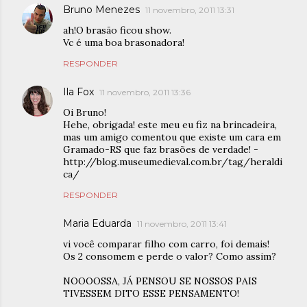
Bruno Menezes
11 novembro, 2011 13:31
ah!O brasão ficou show.
Vc é uma boa brasonadora!
RESPONDER
Ila Fox
11 novembro, 2011 13:36
Oi Bruno!
Hehe, obrigada! este meu eu fiz na brincadeira,
mas um amigo comentou que existe um cara em
Gramado-RS que faz brasões de verdade! -
http://blog.museumedieval.com.br/tag/heraldi
ca/
RESPONDER
Maria Eduarda
11 novembro, 2011 13:41
vi você comparar filho com carro, foi demais!
Os 2 consomem e perde o valor? Como assim?
NOOOOSSA, JÁ PENSOU SE NOSSOS PAIS
TIVESSEM DITO ESSE PENSAMENTO!