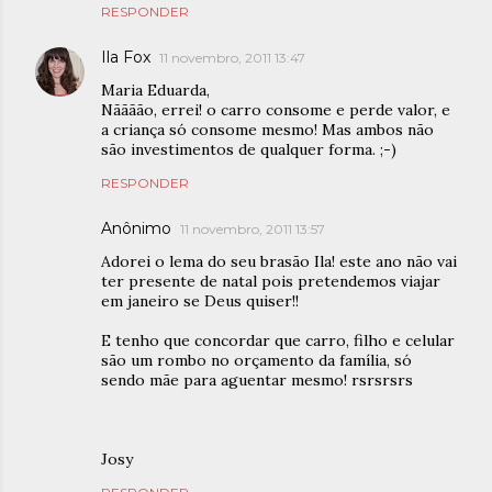
RESPONDER
Ila Fox
11 novembro, 2011 13:47
Maria Eduarda,
Nãããão, errei! o carro consome e perde valor, e
a criança só consome mesmo! Mas ambos não
são investimentos de qualquer forma. ;-)
RESPONDER
Anônimo
11 novembro, 2011 13:57
Adorei o lema do seu brasão Ila! este ano não vai
ter presente de natal pois pretendemos viajar
em janeiro se Deus quiser!!
E tenho que concordar que carro, filho e celular
são um rombo no orçamento da família, só
sendo mãe para aguentar mesmo! rsrsrsrs
Josy