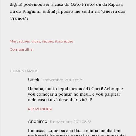
digno! podemos ser a casa do Gato Preto! ou da Raposa
ou do Pinguim... enfim! já posso me sentir na "Guerra dos
Tronos"?
Marcadores:
dicas
ilações
ilustrações
Compartilhar
COMENTÁRIOS
Giseli
11 novembro, 2011 08:39
Hahaha, muito legal mesmo! :D Curti! Acho que
vou começar a pensar no meu... e vou palpitar
nele caso tu vá desenhar, viu? :P
RESPONDER
Anônimo
11 novembro, 2011 08:55
Puuuxaaa.....que bacana Ila....a minha família tem