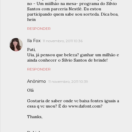
no - Um miilhão na mesa- programa do Silvio
Santos com parceria Nestlé. Eu estou
participando quem sabe sou sorteda. Dica boa,
hein
RESPONDER
Ila Fox
11 novembro, 2011 10:36
Pati,
Uia, já pensou que beleza? ganhar um milhão e
ainda conhecer o Silvio Santos de brinde!
RESPONDER
Anônimo
11 novembro, 2011 10:39
Olá
Gostaria de saber onde vc baixa fontes iguais a
essa q vc usou? É do www.dafont.com?
Thanks,