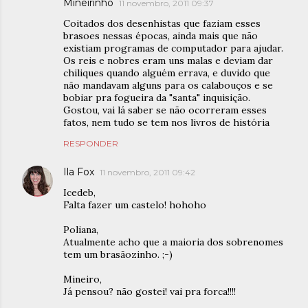
Mineirinho
11 novembro, 2011 09:37
Coitados dos desenhistas que faziam esses
brasoes nessas épocas, ainda mais que não
existiam programas de computador para ajudar.
Os reis e nobres eram uns malas e deviam dar
chiliques quando alguém errava, e duvido que
não mandavam alguns para os calabouços e se
bobiar pra fogueira da "santa" inquisição.
Gostou, vai lá saber se não ocorreram esses
fatos, nem tudo se tem nos livros de história
RESPONDER
Ila Fox
11 novembro, 2011 09:42
Icedeb,
Falta fazer um castelo! hohoho
Poliana,
Atualmente acho que a maioria dos sobrenomes
tem um brasãozinho. ;-)
Mineiro,
Já pensou? não gostei! vai pra forca!!!!