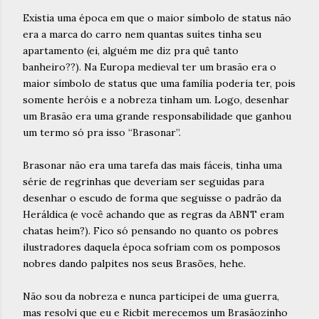
Existia uma época em que o maior símbolo de status não
era a marca do carro nem quantas suítes tinha seu
apartamento (ei, alguém me diz pra quê tanto
banheiro??). Na Europa medieval ter um brasão era o
maior símbolo de status que uma família poderia ter, pois
somente heróis e a nobreza tinham um. Logo, desenhar
um Brasão era uma grande responsabilidade que ganhou
um termo só pra isso “Brasonar”.
Brasonar não era uma tarefa das mais fáceis, tinha uma
série de regrinhas que deveriam ser seguidas para
desenhar o escudo de forma que seguisse o padrão da
Heráldica (e você achando que as regras da ABNT eram
chatas heim?). Fico só pensando no quanto os pobres
ilustradores daquela época sofriam com os pomposos
nobres dando palpites nos seus Brasões, hehe.
Não sou da nobreza e nunca participei de uma guerra,
mas resolvi que eu e Ricbit merecemos um Brasãozinho