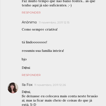
Faz muito tempo que não baixo fontes... as que
tenho aqui já são suficientes. ;-)
RESPONDER
Anônimo
11 novembro, 2011 12:15
Como sempre criativa!
tá lindooooooo!
resumiu sua familia inteira!
bjo
D@ni
RESPONDER
Ila Fox
11 novembro, 2011 12:26
D@ni,
Se deixasse eu colocava mais conta neste brasão
aí, mas ia ficar mais cheio de coisas do que já
está. X-D