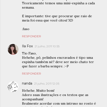
Teoricamente temos uma mini-espinha a cada
semana.
E importante: tive que procurar que raio de
meia foi essa que você citou! XD
.faso
RESPONDER
Ila Fox
21 julho, 2011 10:55
Tio Faso,
Hehehe, pô, pelinhos encravados é tipo uma
espinha também né? deve ser meio chato ter
que fazer a barba sempre. :-P
RESPONDER
nanda
21 julho, 2011 12:05
Hehehe. Muito bom!
Adoro suas ilustrações e os textos que as
acompanham!
Realmente acordar com um intruso no rosto é