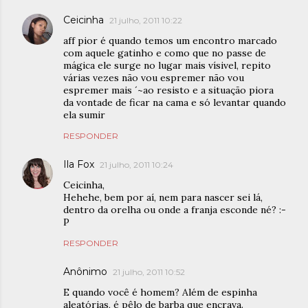
Ceicinha
21 julho, 2011 10:22
aff pior é quando temos um encontro marcado
com aquele gatinho e como que no passe de
mágica ele surge no lugar mais vísivel, repito
várias vezes não vou espremer não vou
espremer mais ´~ao resisto e a situação piora
da vontade de ficar na cama e só levantar quando
ela sumir
RESPONDER
Ila Fox
21 julho, 2011 10:24
Ceicinha,
Hehehe, bem por aí, nem para nascer sei lá,
dentro da orelha ou onde a franja esconde né? :-
P
RESPONDER
Anônimo
21 julho, 2011 10:52
E quando você é homem? Além de espinha
aleatórias, é pêlo de barba que encrava.