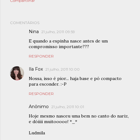
Compartilhar
COMENTÁRIOS
Nina
21 julho, 2011 09:59
E quando a espinha nasce antes de um
compromisso importante???
RESPONDER
Ila Fox
21 julho, 2011 10:00
Nossa, isso é pior... haja base e pó compacto
para esconder. :-P
RESPONDER
Anônimo
21 julho, 2011 10:01
Hoje mesmo nasceu uma bem no canto do nariz,
e dóiiii muitooooo! *_*
Ludmila