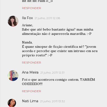
mt mt mt ruim ò_ó
RESPONDER
Ila Fox
21 julho, 2011 12:08
Ariane,
Sabe que até bebo bastante água? mas minha
alimentação não é aqueeeeela maravilha. :-P
Nanda,
É quase sinopse de ficção cientifica né? "jovem
acorda e percebe que existe um intruso em seu
próprio rosto!" :-P
RESPONDER
Ana Meira
21 julho, 2011 12:31
Foi o que aconteceu comigo ontem. TAMBÉM
ODEEEEIO!!!!
RESPONDER
Nati Lima
21 julho, 2011 13:32