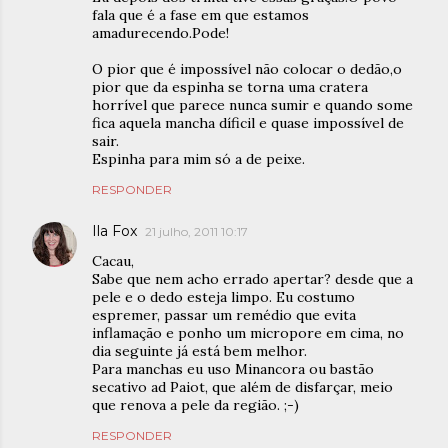
fala que é a fase em que estamos
amadurecendo.Pode!
O pior que é impossível não colocar o dedão,o
pior que da espinha se torna uma cratera
horrível que parece nunca sumir e quando some
fica aquela mancha díficil e quase impossível de
sair.
Espinha para mim só a de peixe.
RESPONDER
Ila Fox
21 julho, 2011 10:17
Cacau,
Sabe que nem acho errado apertar? desde que a
pele e o dedo esteja limpo. Eu costumo
espremer, passar um remédio que evita
inflamação e ponho um micropore em cima, no
dia seguinte já está bem melhor.
Para manchas eu uso Minancora ou bastão
secativo ad Paiot, que além de disfarçar, meio
que renova a pele da região. ;-)
RESPONDER