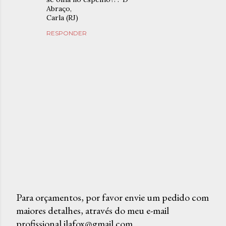
Abraço,
Carla (RJ)
RESPONDER
Para orçamentos, por favor envie um pedido com
maiores detalhes, através do meu e-mail
P
profissional ilafox@gmail.com
o