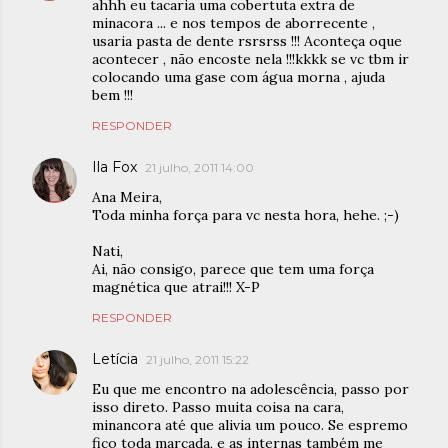
ahhh eu tacaria uma cobertuta extra de
minacora ... e nos tempos de aborrecente ,
usaria pasta de dente rsrsrss !!! Aconteça oque
acontecer , não encoste nela !!!kkkk se vc tbm ir
colocando uma gase com água morna , ajuda
bem !!!
RESPONDER
Ila Fox
21 julho, 2011 14:00
Ana Meira,
Toda minha força para vc nesta hora, hehe. ;-)
Nati,
Ai, não consigo, parece que tem uma força
magnética que atrai!!! X-P
RESPONDER
Letícia
21 julho, 2011 15:22
Eu que me encontro na adolescência, passo por
isso direto. Passo muita coisa na cara,
minancora até que alivia um pouco. Se espremo
fico toda marcada, e as internas também me