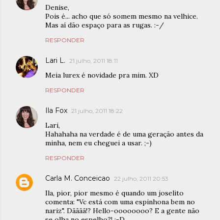
Denise,
Pois é... acho que só somem mesmo na velhice.
Mas aí dão espaço para as rugas. :-/
RESPONDER
Lari L.
21 julho, 2011 18:11
Meia lurex é novidade pra mim. XD
RESPONDER
Ila Fox
21 julho, 2011 18:22
Lari,
Hahahaha na verdade é de uma geração antes da
minha, nem eu cheguei a usar. ;-)
RESPONDER
Carla M. Conceicao
22 julho, 2011 20:53
Ila, pior, pior mesmo é quando um joselito
comenta: "Vc está com uma espinhona bem no
nariz". Dãããã!? Hello-oooooooo? E a gente não
se olha no espelho?! :-D