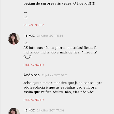
pegam de surpresa às vezes. Q horror!!!!!!!
--
Le
RESPONDER
Ila Fox
21 julho, 2011 15:36
Le,
AS internas são as piores de todas! ficam lá,
inchando, inchando e nada de ficar "madura".
O_O
RESPONDER
Anônimo
21 julho, 2011 16:51
acho que a maior mentira que já se contou pra
adolescência é que as espinhas vão embora
assim que vc fica adulto. não, elas não vão!
RESPONDER
Ila Fox
21 julho, 2011 17:04