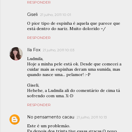
RESPONDER
Giseli
21 julho, 2011 10:01
O pior tipo de espinha é aquela que parece que
está dentro do nariz. Muito dolorido =/
RESPONDER
Ila Fox
21 julho, 2011 10:03
Ludmila,
Hoje a minha pele está ok. Desde que comecei a
cuidar mais as espinhas deram uma sumida, mas
quando nasce uma... pelamor! :-P
Giseli,
Hehehe, a Ludmila ali do comentário de cima tá
sofrendo com uma. X-D
RESPONDER
No pensamento cacau
21 julho, 2011 10:13
Este é um problemão.
Eu depois dos trinta tive essas graças.O povo