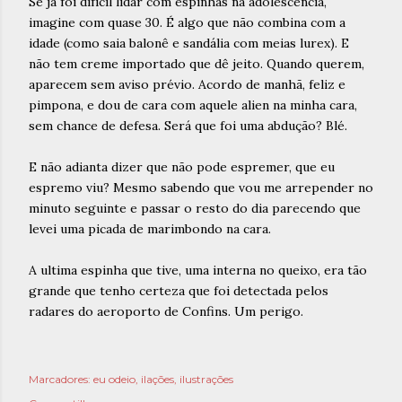
Se já foi difícil lidar com espinhas na adolescencia,
imagine com quase 30. É algo que não combina com a
idade (como saia balonê e sandália com meias lurex). E
não tem creme importado que dê jeito. Quando querem,
aparecem sem aviso prévio. Acordo de manhã, feliz e
pimpona, e dou de cara com aquele alien na minha cara,
sem chance de defesa. Será que foi uma abdução? Blé.
E não adianta dizer que não pode espremer, que eu
espremo viu? Mesmo sabendo que vou me arrepender no
minuto seguinte e passar o resto do dia parecendo que
levei uma picada de marimbondo na cara.
A ultima espinha que tive, uma interna no queixo, era tão
grande que tenho certeza que foi detectada pelos
radares do aeroporto de Confins. Um perigo.
Marcadores:
eu odeio
ilações
ilustrações