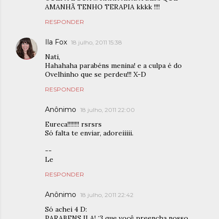
AMANHÃ TENHO TERAPIA kkkk !!!!
RESPONDER
Ila Fox
18 julho, 2011 15:38
Nati,
Hahahaha parabéns menina! e a culpa é do
Ovelhinho que se perdeu!!! X-D
RESPONDER
Anônimo
18 julho, 2011 22:00
Eureca!!!!!!!! rsrsrs
Só falta te enviar, adoreiiiii.
--
Le
RESPONDER
Anônimo
18 julho, 2011 22:42
Só achei 4 D:
PARABENS ILA! :3 que você preencha nosso