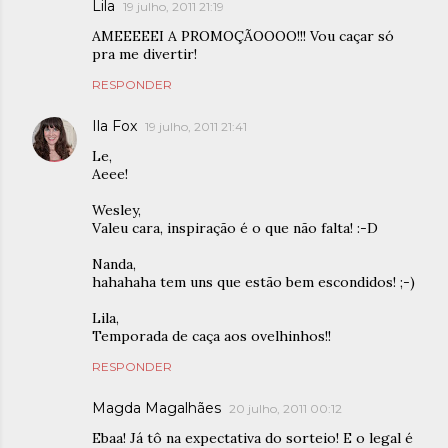
Lila
19 julho, 2011 21:19
AMEEEEEI A PROMOÇÃOOOO!!! Vou caçar só
pra me divertir!
RESPONDER
Ila Fox
19 julho, 2011 21:41
Le,
Aeee!
Wesley,
Valeu cara, inspiração é o que não falta! :-D
Nanda,
hahahaha tem uns que estão bem escondidos! ;-)
Lila,
Temporada de caça aos ovelhinhos!!
RESPONDER
Magda Magalhães
20 julho, 2011 00:12
Ebaa! Já tô na expectativa do sorteio! E o legal é