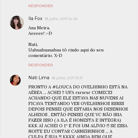
RESPONDER
Ila Fox
18 julho, 2011 14:45
Ana Meira,
Aeeeee! :-D
Nati,
Uahuahuauahua tô rindo aqui do seu
comentário. X-D
RESPONDER
Nati Lima
18 julho, 2011 15:31
PRONTO A #LOUCA DO OVELHINHO ESTÁ NA
AÉREA ... ACHEI !! UFA rsrsrsr COMECEI
ACHANDO QUE ELE ESTAVA NAS NUVENS AI
FICAVA TENTANDO VER OVELHINHOS RSRSS
DEPOIS PENSEI QUE ESTARIA NOS DESENHOS
ALHEIOS , ENTÃO PENSEI QUE VC NÃO IRIA
FAZER ISSO ( A ILA É HONESTA E INTEGRA)
KKK AÍ ACHEI O 1º E FOI UM ALÍVIO !!! SE ESSA
NOITE EU CONTAR CARNEIRINHOS ... A
CULPA É SUA !!! KKKK AINDA BEM QUE