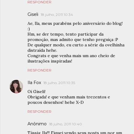
RESPONDER
Giseli
18 julho, 2011 10:34
Ae, Ila, meus parabéns pelo aniversário do blog!
:)
Hm, se der tempo, tento participar da
promoção, mas admito que tenho preguiça :P
De qualquer modo, eu curto a série da ovelhinha
distraída hehe.
Congrats e que venha mais um ano cheio de
ilustrações inspiradas!
RESPONDER
Ila Fox
18 julho, 2011 10:35
Oi Giseli!
Obrigada! e que venham mais trezentos e
poucos desenhos! hehe X-D
RESPONDER
Anônimo
18 julho, 2011 10:40
Tássia: Ila!!! Fiquei vendo seus posts um por um