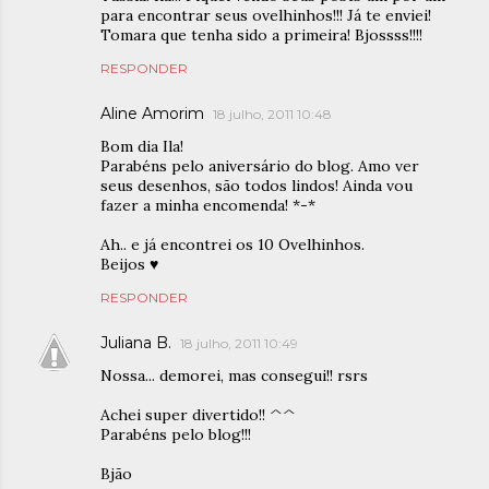
para encontrar seus ovelhinhos!!! Já te enviei!
Tomara que tenha sido a primeira! Bjossss!!!!
RESPONDER
Aline Amorim
18 julho, 2011 10:48
Bom dia Ila!
Parabéns pelo aniversário do blog. Amo ver
seus desenhos, são todos lindos! Ainda vou
fazer a minha encomenda! *-*
Ah.. e já encontrei os 10 Ovelhinhos.
Beijos ♥
RESPONDER
Juliana B.
18 julho, 2011 10:49
Nossa... demorei, mas consegui!! rsrs
Achei super divertido!! ^^
Parabéns pelo blog!!!
Bjão