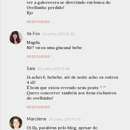
ver a galeeeeera se divertindo em busca do
Ovelhinho perdido!
Bjo
RESPONDER
Ila Fox
20 julho, 2011 10:32
Magda,
Né? virou uma gincana! hehe
RESPONDER
Sara
20 julho, 2011 13:48
Já achei 6, hehehe, até de noite acho os outros
4 xD
É bom que estou revendo seus posts ^^
Quero concorrer também aos itens exclusivos
do ovelhinho!
RESPONDER
Marcilene
20 julho, 2011 17:43
Oi Ila, parabéns pelo blog, apesar do