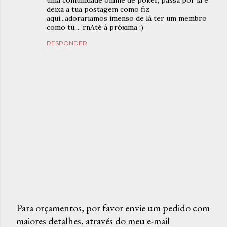
uma comunidade online de poker, passa por lá e
deixa a tua postagem como fiz
aqui...adorariamos imenso de lá ter um membro
como tu.... rnAté à próxima :)
RESPONDER
Para orçamentos, por favor envie um pedido com
maiores detalhes, através do meu e-mail
P