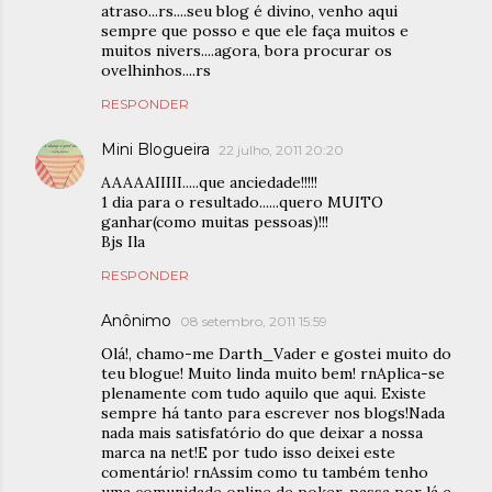
atraso...rs....seu blog é divino, venho aqui
sempre que posso e que ele faça muitos e
muitos nivers....agora, bora procurar os
ovelhinhos....rs
RESPONDER
Mini Blogueira
22 julho, 2011 20:20
AAAAAIIIII.....que anciedade!!!!!
1 dia para o resultado......quero MUITO
ganhar(como muitas pessoas)!!!
Bjs Ila
RESPONDER
Anônimo
08 setembro, 2011 15:59
Olá!, chamo-me Darth_Vader e gostei muito do
teu blogue! Muito linda muito bem! rnAplica-se
plenamente com tudo aquilo que aqui. Existe
sempre há tanto para escrever nos blogs!Nada
nada mais satisfatório do que deixar a nossa
marca na net!E por tudo isso deixei este
comentário! rnAssim como tu também tenho