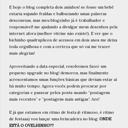
E hoje o blog completa dois aninhos! se fosse um bebê
estaria sujando fraldas e balbuciando umas palavras
desconexas, mas meu blogzinho já é trabalhador e
responsável! me ajudando a divulgar meus desenhos pela
internet afora (melhor vitrine não existe!). E ver que o
bichinho quadruplicou de acessos em dois anos me deixa
toda orgulhosa e com a certeza que só vai me trazer
mais alegrias!
Aproveitando a data especial, resolvemos fazer um
pequeno upgrade no blog! demorou, mas finalmente
acrescentamos umas funções básicas que deviam estar aí
há muito tempo. Agora vocês podem procurar por
categorias e passear pelos posts usando “postagens
mais recentes” e “postagens mais antigas”. Aee!
E já que estamos em ritmo de festa (é ritmooo, é ritmo
de festaaa) vou lançar uma brincadeira no blog:
ONDE
ESTÁ O OVELHINHO??