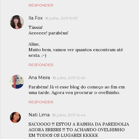
RESPONDER
Ila Fox
18 julho, 2011 10:57
Tássia!
Aeeeeee! parabéns!
Aline,
Muito bem, vamos ver quantos encontram até
sexta. ;-)
RESPONDER
Ana Meira
18 julho, 2011 12:49
Parabéns! Já vi esse blog do começo ao fim em
uma tarde. Agora vou procurar o ovelhinho.
RESPONDER
Nati Lima
18 julho, 2011 14:44
SACOOOO !!! ESTOU A RAINHA DA PAREIDOLIA
AGORA SRRSRS !!! TO ACHANDO OVELHINHO
EM TODOS OS LUGARES KKKKK