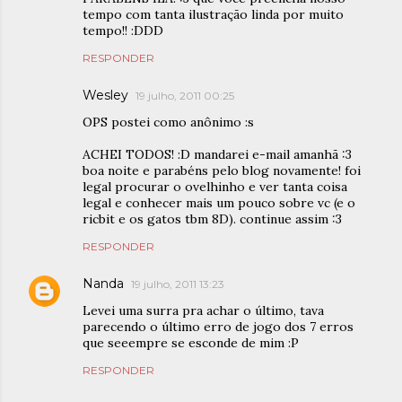
tempo com tanta ilustração linda por muito
tempo!! :DDD
RESPONDER
Wesley
19 julho, 2011 00:25
OPS postei como anônimo :s
ACHEI TODOS! :D mandarei e-mail amanhã :3
boa noite e parabéns pelo blog novamente! foi
legal procurar o ovelhinho e ver tanta coisa
legal e conhecer mais um pouco sobre vc (e o
ricbit e os gatos tbm 8D). continue assim :3
RESPONDER
Nanda
19 julho, 2011 13:23
Levei uma surra pra achar o último, tava
parecendo o último erro de jogo dos 7 erros
que seeempre se esconde de mim :P
RESPONDER