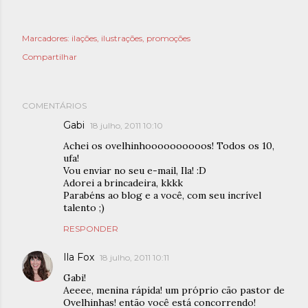
Marcadores:
ilações
ilustrações
promoções
Compartilhar
COMENTÁRIOS
Gabi
18 julho, 2011 10:10
Achei os ovelhinhoooooooooos! Todos os 10,
ufa!
Vou enviar no seu e-mail, Ila! :D
Adorei a brincadeira, kkkk
Parabéns ao blog e a você, com seu incrível
talento ;)
RESPONDER
Ila Fox
18 julho, 2011 10:11
Gabi!
Aeeee, menina rápida! um próprio cão pastor de
Ovelhinhas! então você está concorrendo!