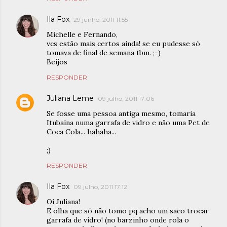
Ila Fox
29 junho, 2011 11:55
Michelle e Fernando,
vcs estão mais certos ainda! se eu pudesse só
tomava de final de semana tbm. ;-)
Beijos
RESPONDER
Juliana Leme
09 julho, 2011 17:06
Se fosse uma pessoa antiga mesmo, tomaria
Itubaína numa garrafa de vidro e não uma Pet de
Coca Cola... hahaha...
;)
RESPONDER
Ila Fox
09 julho, 2011 17:12
Oi Juliana!
E olha que só não tomo pq acho um saco trocar
garrafa de vidro! (no barzinho onde rola o