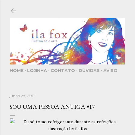
Pular para o conteúdo principal
HOME
LOJINHA
CONTATO
DÚVIDAS
AVISO
junho 28, 2011
SOU UMA PESSOA ANTIGA #17