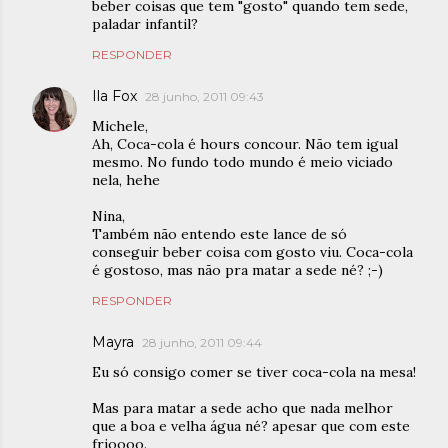
beber coisas que tem "gosto" quando tem sede,
paladar infantil?
RESPONDER
Ila Fox
28 junho, 2011 09:43
Michele,
Ah, Coca-cola é hours concour. Não tem igual
mesmo. No fundo todo mundo é meio viciado
nela, hehe
Nina,
Também não entendo este lance de só
conseguir beber coisa com gosto viu. Coca-cola
é gostoso, mas não pra matar a sede né? ;-)
RESPONDER
Mayra
28 junho, 2011 09:44
Eu só consigo comer se tiver coca-cola na mesa!
Mas para matar a sede acho que nada melhor
que a boa e velha água né? apesar que com este
frioooo.