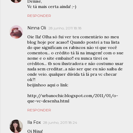
Denise,
Vc tá mais certa ainda! ;-)
RESPONDER
Ninna Oli
28 junho, 2011 18:18
Oie Ila! Olha só fui ver teu comentário no meu
blog hoje por acaso!! Quando postei a tua lista
do que significam os rabiscos não vi que você
comentou... o crédito tá lá na imagem! com o sue
nome e o site embaixo!! eu nunca tirei os
créditos... tb sou ilustradora e não costumo usar
nada sem creditar...a não ser que eu não saiba de
onde veio. qualquer dúvida tá lá pra vc checar
ok?!
beijinhoo aqui o link:
http://urbanochic.blogspot.com/2011/01/o-
que-vc-desenha.html
RESPONDER
Ila Fox
28 junho, 2011 18:24
Oi Nina!