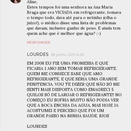
Aline,
Estes tempos foi uma senhora na Ana Maria
Braga que era VICIADA em refrigerante, tomava
o tempo todo, dava até para o netinho (olha o
juízo!), o médico disse uma lista de problemas
que davam, inclusive ganho de peso. E ainda tem
quem ache que é melhor que água? ;-)
RESPONDER
LOURDES
28 junho, 2011 14:35
EM 2008 EU FIZ UMA PROMESSA E QUE
FICARIA 1 ANO SEM TOMAR REFRIGERANTE.
QUEM ME CONHECE SABE QUE AMO
REFRIGERANTE, E QUE SERIA UMA GRANDE
PENITENCIA. VOU TE DIZER QUE NÃO SÓ ME
SENTI MAIS DISPOSTA COMO EMAGRECI 5
QUILOS SÓ DE LARGAR O REFRIGERANTE!! NO
COMEÇO EU SOFRIA MUITO NÃO PODIA VER
QUE A BOCA ENCHIA DA AGUA, MAS HOJE JA
ACOSTUMEI E PERCEBO QUE FOI UM
GRANDE PASSO NA MINHA SAUDE. BJOS
LOURDES