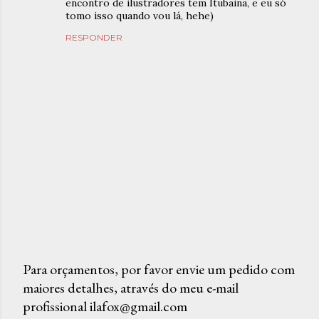
encontro de ilustradores tem Itubaina, e eu só
tomo isso quando vou lá, hehe)
RESPONDER
Para orçamentos, por favor envie um pedido com
maiores detalhes, através do meu e-mail
P
profissional ilafox@gmail.com
o