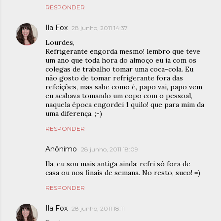
RESPONDER
Ila Fox
28 junho, 2011 14:37
Lourdes,
Refrigerante engorda mesmo! lembro que teve
um ano que toda hora do almoço eu ia com os
colegas de trabalho tomar uma coca-cola. Eu
não gosto de tomar refrigerante fora das
refeições, mas sabe como é, papo vai, papo vem
eu acabava tomando um copo com o pessoal,
naquela época engordei 1 quilo! que para mim da
uma diferença. ;-)
RESPONDER
Anônimo
28 junho, 2011 18:09
Ila, eu sou mais antiga ainda: refri só fora de
casa ou nos finais de semana. No resto, suco! =)
RESPONDER
Ila Fox
28 junho, 2011 18:11