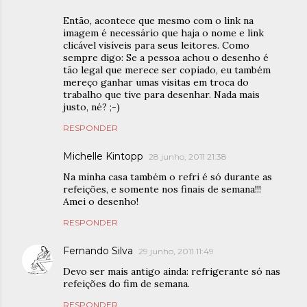
Então, acontece que mesmo com o link na
imagem é necessário que haja o nome e link
clicável visíveis para seus leitores. Como
sempre digo: Se a pessoa achou o desenho é
tão legal que merece ser copiado, eu também
mereço ganhar umas visitas em troca do
trabalho que tive para desenhar. Nada mais
justo, né? ;-)
RESPONDER
Michelle Kintopp
28 junho, 2011 21:38
Na minha casa também o refri é só durante as
refeições, e somente nos finais de semana!!!
Amei o desenho!
RESPONDER
Fernando Silva
29 junho, 2011 11:49
Devo ser mais antigo ainda: refrigerante só nas
refeições do fim de semana.
RESPONDER