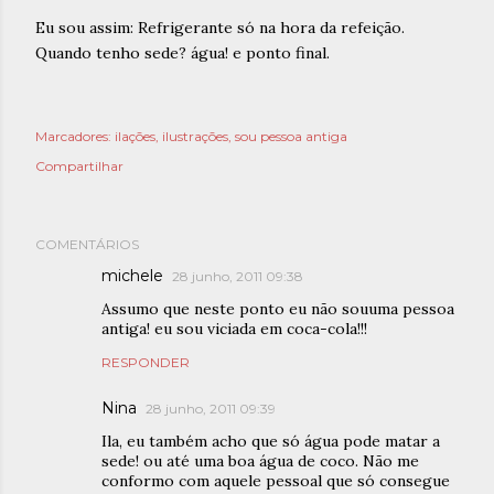
Eu sou assim: Refrigerante só na hora da refeição.
Quando tenho sede? água! e ponto final.
Marcadores:
ilações
ilustrações
sou pessoa antiga
Compartilhar
COMENTÁRIOS
michele
28 junho, 2011 09:38
Assumo que neste ponto eu não souuma pessoa
antiga! eu sou viciada em coca-cola!!!
RESPONDER
Nina
28 junho, 2011 09:39
Ila, eu também acho que só água pode matar a
sede! ou até uma boa água de coco. Não me
conformo com aquele pessoal que só consegue