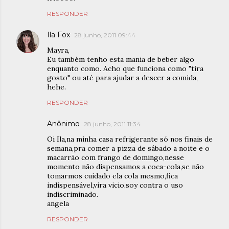
RESPONDER
Ila Fox
28 junho, 2011 09:44
Mayra,
Eu também tenho esta mania de beber algo
enquanto como. Acho que funciona como "tira
gosto" ou até para ajudar a descer a comida,
hehe.
RESPONDER
Anônimo
28 junho, 2011 11:34
Oi Ila,na minha casa refrigerante só nos finais de
semana,pra comer a pizza de sábado a noite e o
macarrão com frango de domingo,nesse
momento não dispensamos a coca-cola,se não
tomarmos cuidado ela cola mesmo,fica
indispensável,vira vicio,soy contra o uso
indiscriminado.
angela
RESPONDER