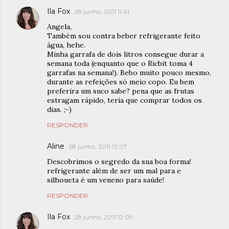
Ila Fox
28 junho, 2011 11:41
Angela,
Também sou contra beber refrigerante feito
água, hehe.
Minha garrafa de dois litros consegue durar a
semana toda (enquanto que o Ricbit toma 4
garrafas na semana!). Bebo muito pouco mesmo,
durante as refeições só meio copo. Eu bem
preferira um suco sabe? pena que as frutas
estragam rápido, teria que comprar todos os
dias. ;-)
RESPONDER
Aline
28 junho, 2011 12:07
Descobrimos o segredo da sua boa forma!
refrigerante além de ser um mal para e
silhoueta é um veneno para saúde!
RESPONDER
Ila Fox
28 junho, 2011 12:09