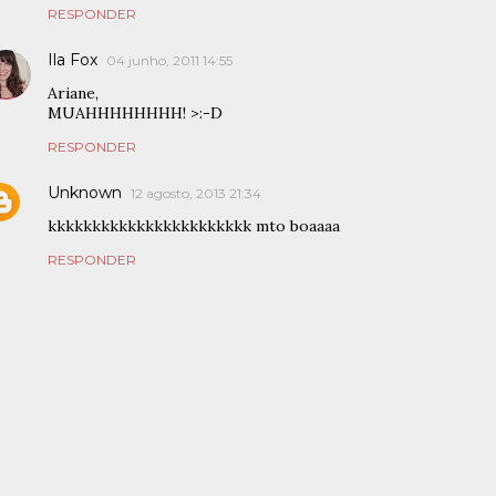
RESPONDER
Ila Fox
04 junho, 2011 14:55
Ariane,
MUAHHHHHHHH! >:-D
RESPONDER
Unknown
12 agosto, 2013 21:34
kkkkkkkkkkkkkkkkkkkkkkk mto boaaaa
RESPONDER