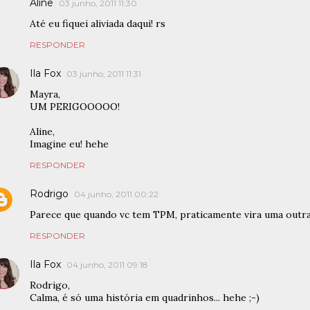
Aline
03 junho, 2011 11:30
Até eu fiquei aliviada daqui! rs
RESPONDER
Ila Fox
03 junho, 2011 11:31
Mayra,
UM PERIGOOOOO!
Aline,
Imagine eu! hehe
RESPONDER
Rodrigo
04 junho, 2011 00:22
Parece que quando vc tem TPM, praticamente vira uma outra 
RESPONDER
Ila Fox
04 junho, 2011 09:18
Rodrigo,
Calma, é só uma história em quadrinhos... hehe ;-)