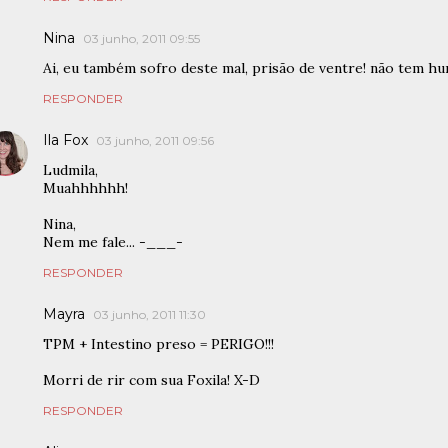
Nina
03 junho, 2011 09:55
Ai, eu também sofro deste mal, prisão de ventre! não tem h
RESPONDER
Ila Fox
03 junho, 2011 09:56
Ludmila,
Muahhhhhh!
Nina,
Nem me fale... -___-
RESPONDER
Mayra
03 junho, 2011 11:30
TPM + Intestino preso = PERIGO!!!
Morri de rir com sua Foxila! X-D
RESPONDER