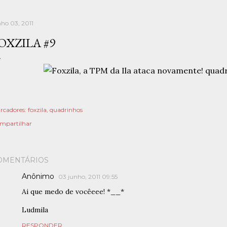
nho 03, 2011
OXZILA #9
rcadores:
foxzila
quadrinhos
mpartilhar
OMENTÁRIOS
Anônimo
03 junho, 2011 09:55
Ai que medo de vocêeee! *__*
Ludmila
RESPONDER