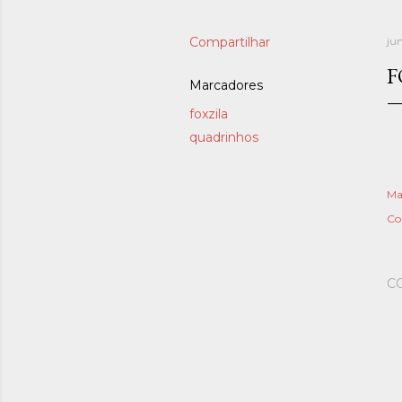
Compartilhar
ju
F
Marcadores
foxzila
quadrinhos
Ma
Co
C