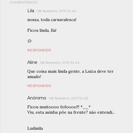
COMENTÁRIOS
Lila
08 fevereiro, 2011 10:44
nossa, toda carnavalesca!
Ficou linda, Ila!
:D
RESPONDER
Aline
08 fevereiro, 2011 10:44
Que coisa mais linda gente, a Luiza deve ter
amado!
RESPONDER
Anônimo
08 fevereiro, 2011 10:45
Ficou muitoooo fofoooo!!! *__*
Viu, esta asinha põe na frente? não entendi...
Ludmila