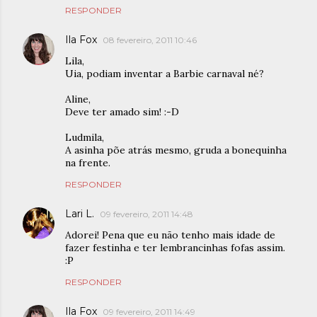
RESPONDER
Ila Fox
08 fevereiro, 2011 10:46
Lila,
Uia, podiam inventar a Barbie carnaval né?
Aline,
Deve ter amado sim! :-D
Ludmila,
A asinha põe atrás mesmo, gruda a bonequinha
na frente.
RESPONDER
Lari L.
09 fevereiro, 2011 14:48
Adorei! Pena que eu não tenho mais idade de
fazer festinha e ter lembrancinhas fofas assim.
:P
RESPONDER
Ila Fox
09 fevereiro, 2011 14:49