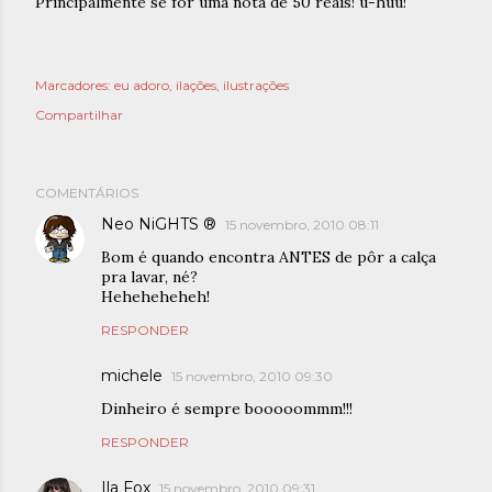
Principalmente se for uma nota de 50 reais! u-huu!
Marcadores:
eu adoro
ilações
ilustrações
Compartilhar
COMENTÁRIOS
Neo NiGHTS ®
15 novembro, 2010 08:11
Bom é quando encontra ANTES de pôr a calça
pra lavar, né?
Heheheheheh!
RESPONDER
michele
15 novembro, 2010 09:30
Dinheiro é sempre booooommm!!!
RESPONDER
Ila Fox
15 novembro, 2010 09:31