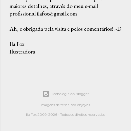
maiores detalhes, através do meu e-mail
P
profissional ilafox@gmail.com
o
s
Ah, e obrigada pela visita e pelos comentários! :-D
t
a
Ila Fox
r
Ilustradora
u
m
c
o
m
e
Tecnologia do Blogger
n
t
Imagens de tema por
enjoynz
á
Ila Fox 2009-2026 - Todos os direitos reservados
r
i