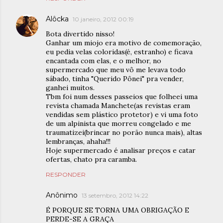
Alôcka
10 janeiro, 2012 00:19
Bota divertido nisso!
Ganhar um miojo era motivo de comemoração,
eu pedia velas coloridas(é, estranho) e ficava
encantada com elas, e o melhor, no
supermercado que meu vô me levava todo
sábado, tinha "Querido Pônei" pra vender,
ganhei muitos.
Tbm foi num desses passeios que folheei uma
revista chamada Manchete(as revistas eram
vendidas sem plástico protetor) e vi uma foto
de um alpinista que morreu congelado e me
traumatizei(brincar no porão nunca mais), altas
lembranças, ahaha!!!
Hoje supermercado é analisar preços e catar
ofertas, chato pra caramba.
RESPONDER
Anônimo
13 setembro, 2012 14:22
É PORQUE SE TORNA UMA OBRIGAÇÃO E
PERDE-SE A GRAÇA