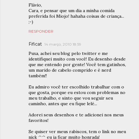
Flávio,
Cara, e pensar que um dia a minha comida
preferida foi Miojo! hahaha coisas de criança...
;-)
RESPONDER
Fificat
14 março, 2010 18:59
Puxa, achei seu blog pelo twitter e me
identifiquei muito com você! Eu desenho desde
que me entendo por gente! Você tem gatinhos,
um marido de cabelo comprido e é nerd
também!!
Eu admiro você ter escolhido trabalhar com o
que gosta, porque eu estou com problemas no
meu trabalho, e sinto que vou seguir seu
caminho, antes que eu fique lelé...
Adorei seus desenhos e te adicionei nos meus
favoritos!
Se quiser ver meus rabiscos, tem o link no meu
nick ^^ eu ia ficar muito honrada!