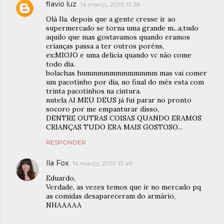
flavio luz
14 março, 2010 13:38
Olá Ila. depois que a gente cresse ir ao
supermercado se torna uma grande m...a,tudo
aquilo que mas gostavamos quando eramos
crianças passa a ter outros poréns,
ex:MIOJO e uma delicia quando vc não come
todo dia.
bolachas hummmmmmmmmmmm mas vai comer
um pacotinho por dia, no final do més esta com
trinta pacotinhos na cintura.
nutela AI MEU DEUS já fui parar no pronto
socoro por me empanturar disso,
DENTRE OUTRAS COISAS QUANDO ERAMOS
CRIANÇAS TUDO ERA MAIS GOSTOSO...
RESPONDER
Ila Fox
14 março, 2010 13:49
Eduardo,
Verdade, as vezes temos que ir no mercado pq
as comidas desapareceram do armário,
NHAAAAA