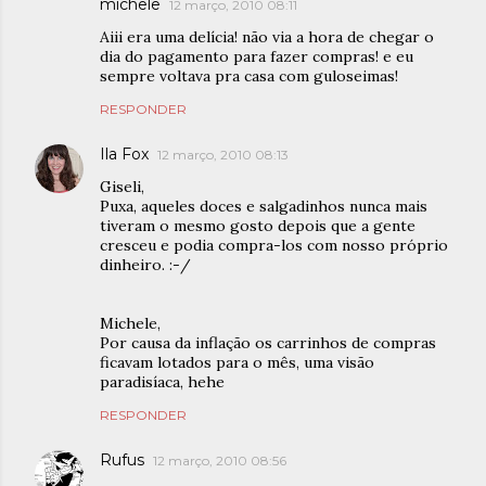
michele
12 março, 2010 08:11
Aiii era uma delícia! não via a hora de chegar o
dia do pagamento para fazer compras! e eu
sempre voltava pra casa com guloseimas!
RESPONDER
Ila Fox
12 março, 2010 08:13
Giseli,
Puxa, aqueles doces e salgadinhos nunca mais
tiveram o mesmo gosto depois que a gente
cresceu e podia compra-los com nosso próprio
dinheiro. :-/
Michele,
Por causa da inflação os carrinhos de compras
ficavam lotados para o mês, uma visão
paradisíaca, hehe
RESPONDER
Rufus
12 março, 2010 08:56