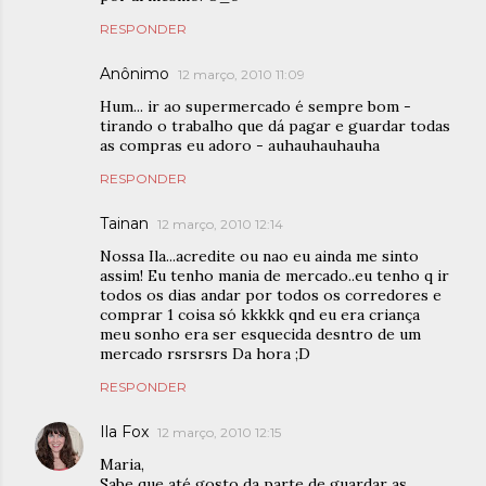
RESPONDER
Anônimo
12 março, 2010 11:09
Hum... ir ao supermercado é sempre bom -
tirando o trabalho que dá pagar e guardar todas
as compras eu adoro - auhauhauhauha
RESPONDER
Tainan
12 março, 2010 12:14
Nossa Ila...acredite ou nao eu ainda me sinto
assim! Eu tenho mania de mercado..eu tenho q ir
todos os dias andar por todos os corredores e
comprar 1 coisa só kkkkk qnd eu era criança
meu sonho era ser esquecida desntro de um
mercado rsrsrsrs Da hora ;D
RESPONDER
Ila Fox
12 março, 2010 12:15
Maria,
Sabe que até gosto da parte de guardar as