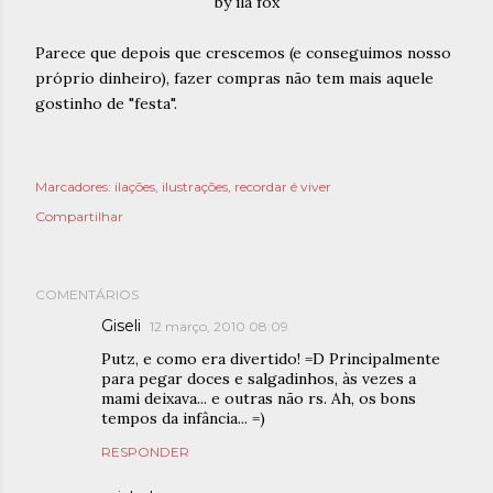
Parece que depois que crescemos (e conseguimos nosso
próprio dinheiro), fazer compras não tem mais aquele
gostinho de "festa".
Marcadores:
ilações
ilustrações
recordar é viver
Compartilhar
COMENTÁRIOS
Giseli
12 março, 2010 08:09
Putz, e como era divertido! =D Principalmente
para pegar doces e salgadinhos, às vezes a
mami deixava... e outras não rs. Ah, os bons
tempos da infância... =)
RESPONDER