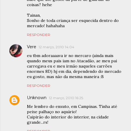
coisas? hehe
Tainan,
Sonho de toda criança ser esquecida dentro do
mercado! hahahaha
RESPONDER
Vere
12 março, 2010 14:04
eu tbm adoraaaava ir no mercaro (ainda mais
quando meus pais iam no Atacadão, ae meu pai
carregava eu e meu irmão naqueles carrões
enormes 8D) hj em dia, dependendo do mercado
eu gosto, mas não da mesma maneira :B
RESPONDER
Unknown
12 março, 2010 16:25
Me lembro do enxuto, em Campinas. Tinha até
peixe palhaço no aquário!
Caipirão do interior do interior, na cidade
grande...rs!