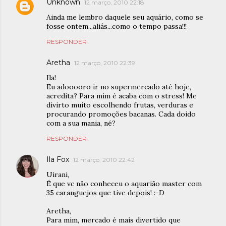
Unknown
12 março, 2010 22:18
Ainda me lembro daquele seu aquário, como se
fosse ontem...aliás...como o tempo passa!!!
RESPONDER
Aretha
12 março, 2010 22:39
Ila!
Eu adooooro ir no supermercado até hoje,
acredita? Para mim é acaba com o stress! Me
divirto muito escolhendo frutas, verduras e
procurando promoções bacanas. Cada doido
com a sua mania, né?
RESPONDER
Ila Fox
12 março, 2010 22:42
Uirani,
É que vc não conheceu o aquarião master com
35 caranguejos que tive depois! :-D
Aretha,
Para mim, mercado é mais divertido que