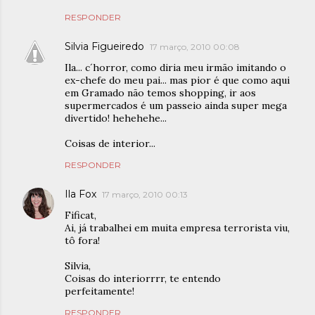
RESPONDER
Silvia Figueiredo
17 março, 2010 00:08
Ila... c´horror, como diria meu irmão imitando o
ex-chefe do meu pai... mas pior é que como aqui
em Gramado não temos shopping, ir aos
supermercados é um passeio ainda super mega
divertido! hehehehe...
Coisas de interior...
RESPONDER
Ila Fox
17 março, 2010 00:13
Fificat,
Ai, já trabalhei em muita empresa terrorista viu,
tô fora!
Silvia,
Coisas do interiorrrr, te entendo
perfeitamente!
RESPONDER