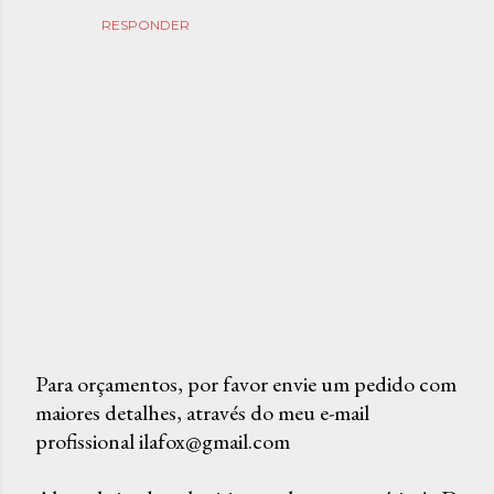
RESPONDER
Para orçamentos, por favor envie um pedido com
maiores detalhes, através do meu e-mail
P
profissional ilafox@gmail.com
o
s