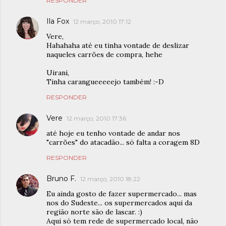
RESPONDER
Ila Fox
12 março, 2010 17:12
Vere,
Hahahaha até eu tinha vontade de deslizar
naqueles carrões de compra, hehe
Uirani,
Tinha carangueeeeejo também! :-D
RESPONDER
Vere
12 março, 2010 17:36
até hoje eu tenho vontade de andar nos
"carrões" do atacadão... só falta a coragem 8D
RESPONDER
Bruno F.
12 março, 2010 18:22
Eu ainda gosto de fazer supermercado... mas
nos do Sudeste... os supermercados aqui da
região norte são de lascar. :)
Aqui só tem rede de supermercado local, não