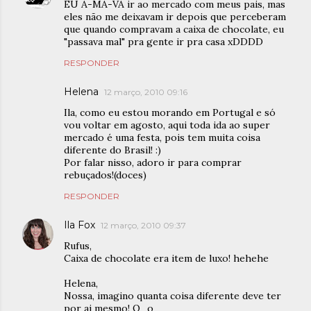
EU A-MA-VA ir ao mercado com meus pais, mas
eles não me deixavam ir depois que perceberam
que quando compravam a caixa de chocolate, eu
"passava mal" pra gente ir pra casa xDDDD
RESPONDER
Helena
12 março, 2010 09:16
Ila, como eu estou morando em Portugal e só
vou voltar em agosto, aqui toda ida ao super
mercado é uma festa, pois tem muita coisa
diferente do Brasil! :)
Por falar nisso, adoro ir para comprar
rebuçados!(doces)
RESPONDER
Ila Fox
12 março, 2010 09:37
Rufus,
Caixa de chocolate era item de luxo! hehehe
Helena,
Nossa, imagino quanta coisa diferente deve ter
por ai mesmo! O_o