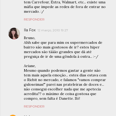
tem Carrefour, Extra, Walmart, etc... existe uma
máfia que impede as redes de fora de entrar no
mercado. :/
RESPONDER
Ila Fox
12 março, 2010 19:27
Bruno,
Ahh sabe que para mim os supermercados de
bairro são mais gostosos de ir? estes hiper
mercados são tããão grandes que dá até
preguiça de ir de uma gôndola à outra... :-/
Ariane,
Mesmo quando podemos gastar a gente não
tem mais aquela emoção... estes dias estava com
o Ricbit no mercado, e falamos "vamos comprar
guloseimas!" parei nas prateleiras de doces e...
não consegui escolher nada que me apetecia
acredita?? o máximo de coisa gostosa que
compro, sem falta é Danette. Só!
RESPONDER