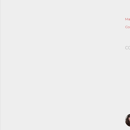
Ma
Co
C