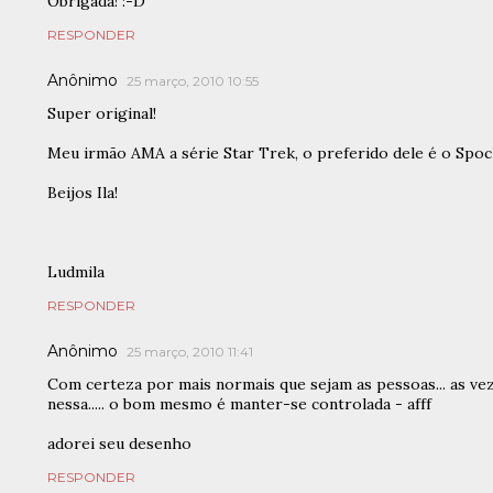
Obrigada! :-D
RESPONDER
Anônimo
25 março, 2010 10:55
Super original!
Meu irmão AMA a série Star Trek, o preferido dele é o Spock
Beijos Ila!
Ludmila
RESPONDER
Anônimo
25 março, 2010 11:41
Com certeza por mais normais que sejam as pessoas... as ve
nessa..... o bom mesmo é manter-se controlada - afff
adorei seu desenho
RESPONDER