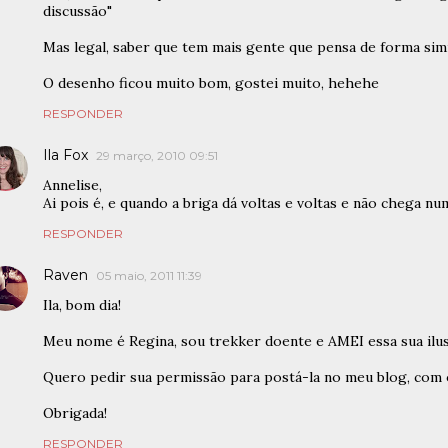
discussão"
Mas legal, saber que tem mais gente que pensa de forma sim
O desenho ficou muito bom, gostei muito, hehehe
RESPONDER
Ila Fox
29 março, 2010 09:51
Annelise,
Ai pois é, e quando a briga dá voltas e voltas e não chega nu
RESPONDER
Raven
05 maio, 2011 11:39
Ila, bom dia!
Meu nome é Regina, sou trekker doente e AMEI essa sua ilu
Quero pedir sua permissão para postá-la no meu blog, com o
Obrigada!
RESPONDER