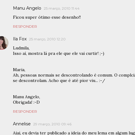
Manu Angelo
25 março, 2010 11:44
Ficou super ótimo esse desenho!!
RESPONDER
Ila Fox
25 março, 2010 12:20
Ludmila,
Isso aí, mostra lá pra ele que ele vai curtir! ;-)
Maria,
Ah, pessoas normais se descontrolando é comum. O complci
se descontrolam. Acho que é até pior viu... :-/
Manu Angelo,
Obrigada! :-D
RESPONDER
Annelise
29 março, 2010 09:46
Aiai, eu devia ter publicado a ideia do meu lema em algum lug