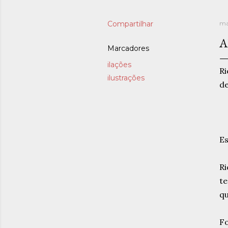
Compartilhar
ma
A
Marcadores
ilações
Ri
ilustrações
de
Es
Ri
te
qu
Fo