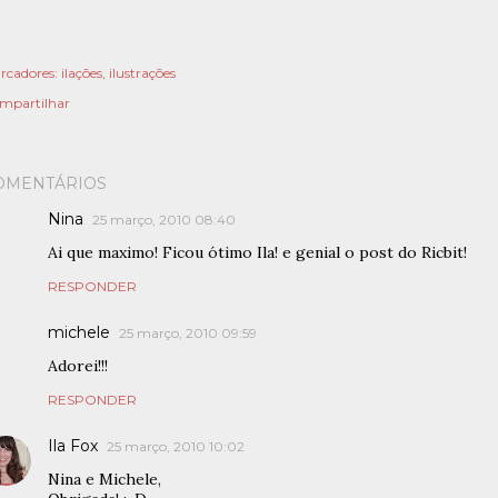
rcadores:
ilações
ilustrações
mpartilhar
OMENTÁRIOS
Nina
25 março, 2010 08:40
Ai que maximo! Ficou ótimo Ila! e genial o post do Ricbit!
RESPONDER
michele
25 março, 2010 09:59
Adorei!!!
RESPONDER
Ila Fox
25 março, 2010 10:02
Nina e Michele,