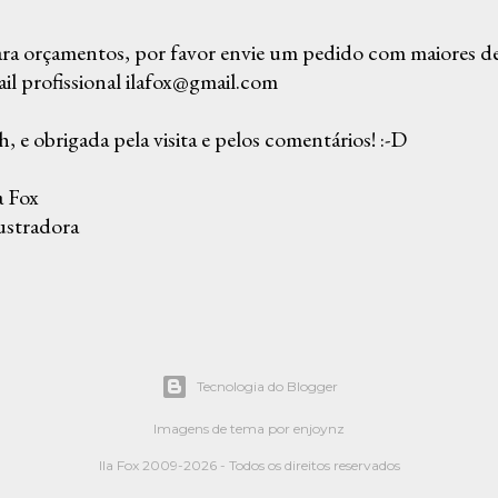
ra orçamentos, por favor envie um pedido com maiores det
il profissional ilafox@gmail.com
, e obrigada pela visita e pelos comentários! :-D
a Fox
ustradora
Tecnologia do Blogger
Imagens de tema por
enjoynz
Ila Fox 2009-2026 - Todos os direitos reservados