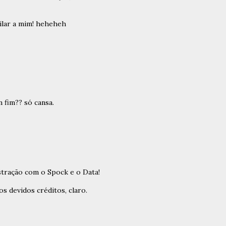
ilar a mim! heheheh
m fim?? só cansa.
stração com o Spock e o Data!
s devidos créditos, claro.