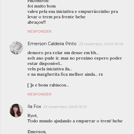
encontros!
foi muito bom
valeu pela sua iniciativa e empurrãozinho pra
levar o trem pra frente hehe
abraços!!!
RESPONDER
Emerson Caldeira Pinto
23 novembro, 2009 15:06
demoro pra rolar um desse em bh...
soh ano pude ir, mas no proximo espero poder
estar disponivel...
velu pela iniciativa ila...
e na margherita fica melhor ainda... rs
[ ]s e bons rabiscos...
RESPONDER
Ila Fox
23 novembro, 2009 15:10
Ryot,
Todo mundo ajudando a empurrar o trem! hehe
Emerson,