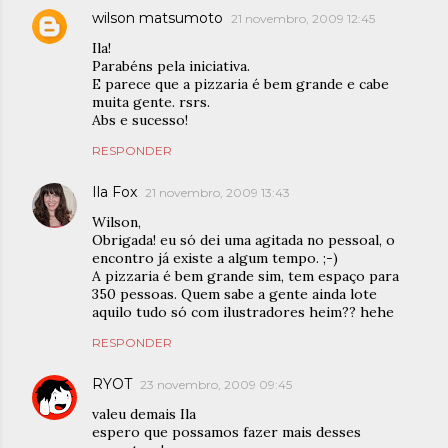
wilson matsumoto
21 novembro, 2009 12:45
Ila!
Parabéns pela iniciativa.
E parece que a pizzaria é bem grande e cabe
muita gente. rsrs.
Abs e sucesso!
RESPONDER
Ila Fox
21 novembro, 2009 13:43
Wilson,
Obrigada! eu só dei uma agitada no pessoal, o
encontro já existe a algum tempo. ;-)
A pizzaria é bem grande sim, tem espaço para
350 pessoas. Quem sabe a gente ainda lote
aquilo tudo só com ilustradores heim?? hehe
RESPONDER
RYOT
23 novembro, 2009 09:45
valeu demais Ila
espero que possamos fazer mais desses