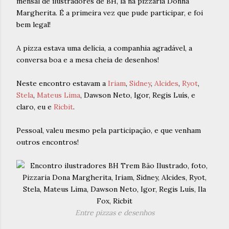
mensal de ilustradores de BH, lá na pizzaria Donna
Margherita. É a primeira vez que pude participar, e foi
bem legal!
A pizza estava uma delícia, a companhia agradável, a
conversa boa e a mesa cheia de desenhos!
Neste encontro estavam a
Iriam
,
Sidney
,
Alcides
,
Ryot
,
Stela
,
Mateus Lima
, Dawson Neto, Igor, Regis Luís, e
claro, eu e
Ricbit
.
Pessoal, valeu mesmo pela participação, e que venham
outros encontros!
Entre pizzas e desenhos