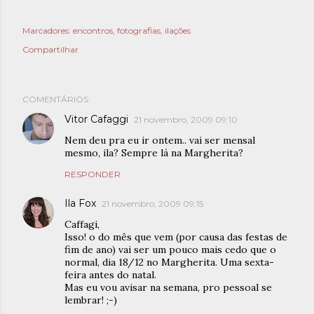
Marcadores:
encontros
fotografias
ilações
Compartilhar
COMENTÁRIOS
Vitor Cafaggi
21 novembro, 2009 09:10
Nem deu pra eu ir ontem.. vai ser mensal
mesmo, ila? Sempre lá na Margherita?
RESPONDER
Ila Fox
21 novembro, 2009 09:15
Caffagi,
Isso! o do mês que vem (por causa das festas de
fim de ano) vai ser um pouco mais cedo que o
normal, dia 18/12 no Margherita. Uma sexta-
feira antes do natal.
Mas eu vou avisar na semana, pro pessoal se
lembrar! ;-)