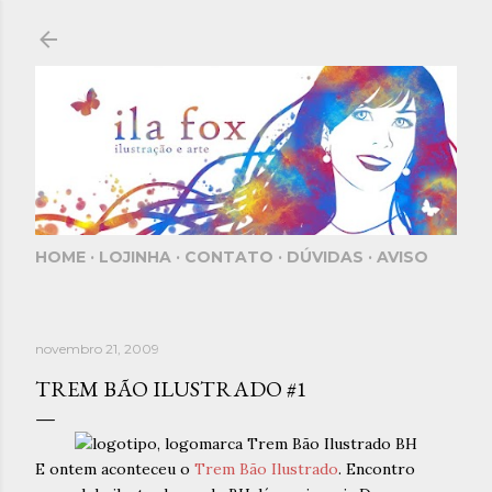
Pular para o conteúdo principal
HOME
LOJINHA
CONTATO
DÚVIDAS
AVISO
novembro 21, 2009
TREM BÃO ILUSTRADO #1
E ontem aconteceu o
Trem Bão Ilustrado
. Encontro