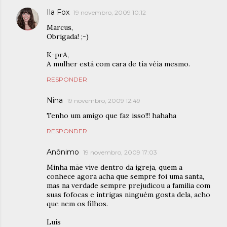
Ila Fox
19 novembro, 2009 10:12
Marcus,
Obrigada! ;-)
K-prA,
A mulher está com cara de tia véia mesmo.
RESPONDER
Nina
19 novembro, 2009 12:49
Tenho um amigo que faz isso!!! hahaha
RESPONDER
Anônimo
19 novembro, 2009 17:03
Minha mãe vive dentro da igreja, quem a
conhece agora acha que sempre foi uma santa,
mas na verdade sempre prejudicou a familia com
suas fofocas e intrigas ninguém gosta dela, acho
que nem os filhos.
Luís