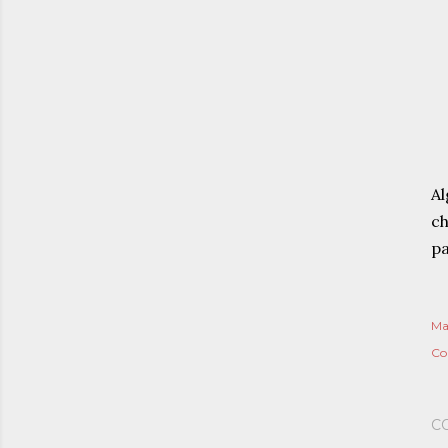
A
ch
pa
Ma
Co
C