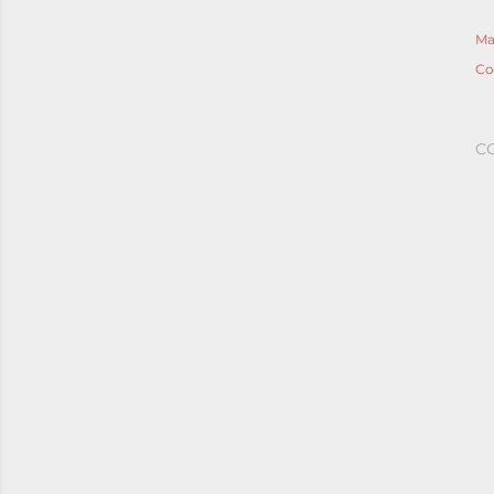
Ma
Co
C