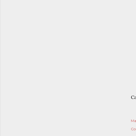
Ca
Ma
Co