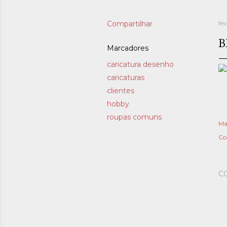
Compartilhar
fev
B
Marcadores
caricatura desenho
caricaturas
clientes
hobby
roupas comuns
Ma
Co
C