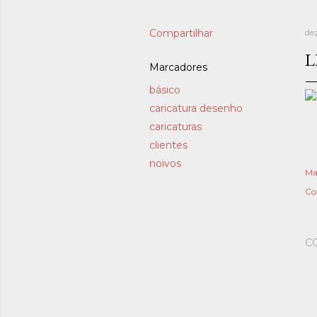
Compartilhar
de
L
Marcadores
básico
caricatura desenho
caricaturas
clientes
noivos
Ma
Co
C