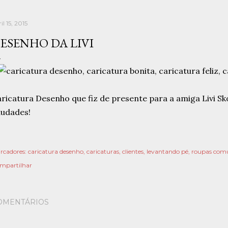
il 15, 2015
ESENHO DA LIVI
ricatura Desenho que fiz de presente para a amiga Livi Skov
audades!
rcadores:
caricatura desenho
caricaturas
clientes
levantando pé
roupas com
mpartilhar
OMENTÁRIOS