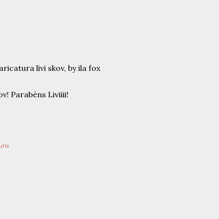
! Parabéns Liviiii!
uns