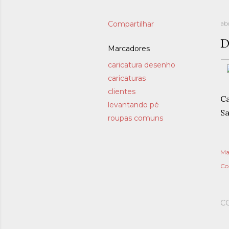
Compartilhar
abr
D
Marcadores
caricatura desenho
caricaturas
clientes
Ca
levantando pé
S
roupas comuns
Ma
Co
C