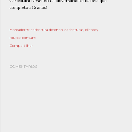
Caricatura Desenho da aniversariante Isabela que
completou 15 anos!
Marcadores:
caricatura desenho
caricaturas
clientes
roupas comuns
Compartilhar
COMENTÁRIOS