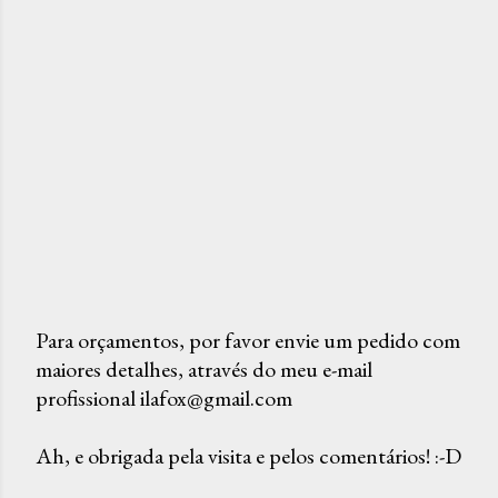
Para orçamentos, por favor envie um pedido com
maiores detalhes, através do meu e-mail
P
profissional ilafox@gmail.com
o
s
Ah, e obrigada pela visita e pelos comentários! :-D
t
a