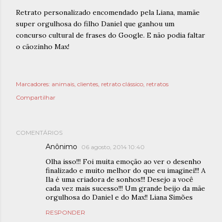
Retrato personalizado encomendado pela Liana, mamãe
super orgulhosa do filho Daniel que ganhou um
concurso cultural de frases do Google. E não podia faltar
o cãozinho Max!
Marcadores:
animais
clientes
retrato clássico
retratos
Compartilhar
COMENTÁRIOS
Anônimo
06 agosto, 2014 10:40
Olha isso!!! Foi muita emoção ao ver o desenho
finalizado e muito melhor do que eu imaginei!!! A
Ila é uma criadora de sonhos!!! Desejo a você
cada vez mais sucesso!!! Um grande beijo da mãe
orgulhosa do Daniel e do Max!! Liana Simões
RESPONDER