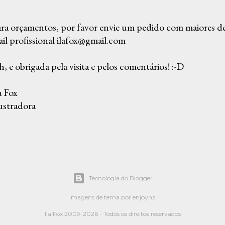
ra orçamentos, por favor envie um pedido com maiores det
il profissional ilafox@gmail.com
, e obrigada pela visita e pelos comentários! :-D
a Fox
ustradora
Tecnologia do Blogger
Imagens de tema por
enjoynz
Ila Fox 2009-2026 - Todos os direitos reservados