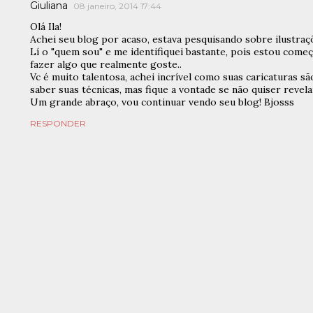
Giuliana
08 janeiro, 2014 17:44
Olá Ila!
Achei seu blog por acaso, estava pesquisando sobre ilustraçõ
Lí o "quem sou" e me identifiquei bastante, pois estou come
fazer algo que realmente goste..
Vc é muito talentosa, achei incrível como suas caricaturas s
saber suas técnicas, mas fique a vontade se não quiser revelar
Um grande abraço, vou continuar vendo seu blog! Bjosss
RESPONDER