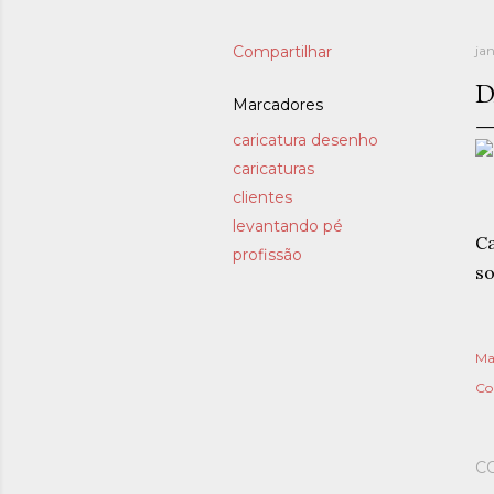
Compartilhar
ja
D
Marcadores
caricatura desenho
caricaturas
clientes
levantando pé
Ca
profissão
so
Ma
Co
C